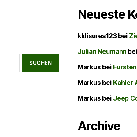
Neueste 
kklisures123
bei
Zi
Julian Neumann
be
Markus
bei
Fursten
Markus
bei
Kahler 
Markus
bei
Jeep C
Archive