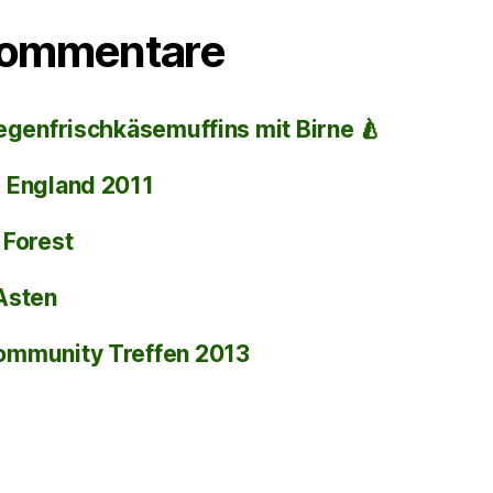
Kommentare
egenfrischkäsemuffins mit Birne 🍐
i
England 2011
 Forest
Asten
ommunity Treffen 2013