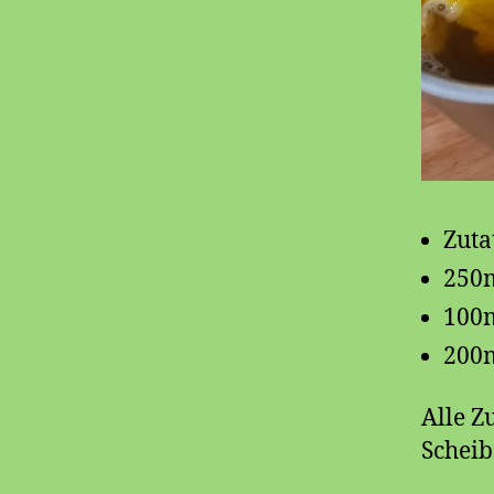
Zuta
250
100m
200m
Alle Z
Scheib