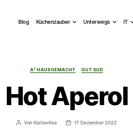
Blog
Küchenzauber
Unterwegs
IT
Kategorien
A² HAUSGEMACHT
GUT SUD
Hot Aperol
Von
Küchenfee
17. Dezember 2022
Beitragsautor
Beitragsdatum