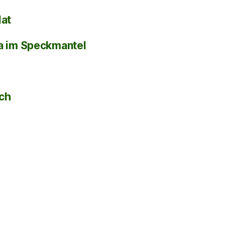
lat
la im Speckmantel
sch