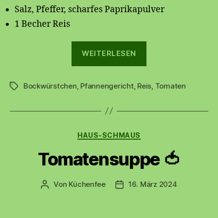
Salz, Pfeffer, scharfes Paprikapulver
1 Becher Reis
„Bockwürstchen-
WEITERLESEN
Pfanne“
Bockwürstchen
,
Pfannengericht
,
Reis
,
Tomaten
Schlagwörter
Kategorien
HAUS-SCHMAUS
Tomatensuppe 🍅
Von
Küchenfee
16. März 2024
Beitragsautor
Beitragsdatum