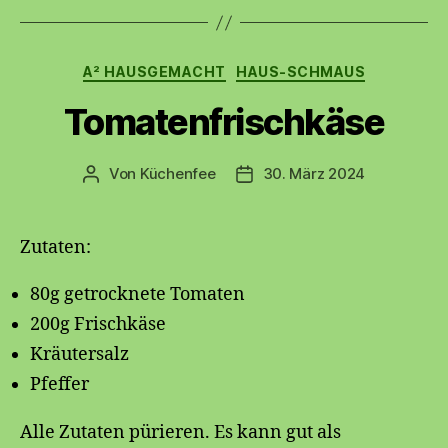
Kategorien
A² HAUSGEMACHT
HAUS-SCHMAUS
Tomatenfrischkäse
Von
Küchenfee
30. März 2024
Beitragsautor
Beitragsdatum
Zutaten:
80g getrocknete Tomaten
200g Frischkäse
Kräutersalz
Pfeffer
Alle Zutaten pürieren. Es kann gut als