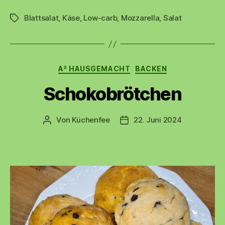
Mozzarella
Blattsalat
,
Käse
,
Low-carb
,
Mozzarella
im
,
Salat
Schlagwörter
Speckmantel“
Kategorien
A² HAUSGEMACHT
BACKEN
Schokobrötchen
Von
Küchenfee
22. Juni 2024
Beitragsautor
Beitragsdatum