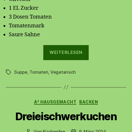
1 EL Zucker
3 Dosen Tomaten
Tomatenmark
Saure Sahne
„Tomatensuppe
WEITERLESEN
🍅“
Suppe
,
Tomaten
,
Vegetarisch
Schlagwörter
Kategorien
A² HAUSGEMACHT
BACKEN
Dreieischwerkuchen
Von
Küchenfee
9. März 2024
Beitragsautor
Beitragsdatum