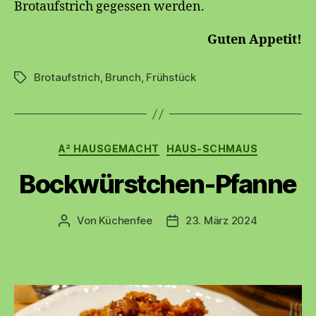
Brotaufstrich gegessen werden.
Guten Appetit!
Brotaufstrich
,
Brunch
,
Frühstück
Schlagwörter
Kategorien
A² HAUSGEMACHT
HAUS-SCHMAUS
Bockwürstchen-Pfanne
Von
Küchenfee
23. März 2024
Beitragsautor
Beitragsdatum