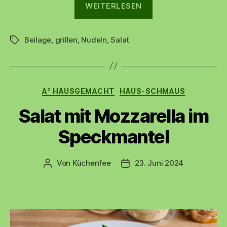
WEITERLESEN
Tortellini-
Salat“
Beilage
,
grillen
,
Nudeln
,
Salat
Schlagwörter
Kategorien
A² HAUSGEMACHT
HAUS-SCHMAUS
Salat mit Mozzarella im
Speckmantel
Von
Küchenfee
23. Juni 2024
Beitragsautor
Beitragsdatum