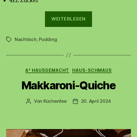
4EL Zucker
„Bienenstichnach
WEITERLESEN
Nachtisch
,
Pudding
Schlagwörter
Kategorien
A² HAUSGEMACHT
HAUS-SCHMAUS
Makkaroni-Quiche
Von
Küchenfee
20. April 2024
Beitragsautor
Beitragsdatum