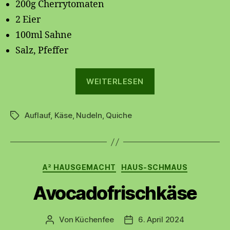
200g Cherrytomaten
2 Eier
100ml Sahne
Salz, Pfeffer
„Makkaroni-
WEITERLESEN
Quiche“
Auflauf
,
Käse
,
Nudeln
,
Quiche
Schlagwörter
Kategorien
A² HAUSGEMACHT
HAUS-SCHMAUS
Avocadofrischkäse
Von
Küchenfee
6. April 2024
Beitragsautor
Beitragsdatum