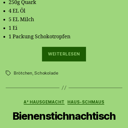
250g Quark
4 EL Öl
5 EL Milch
1 Ei
1 Packung Schokotropfen
„Schokobrötchen
WEITERLESEN
Brötchen
,
Schokolade
Schlagwörter
Kategorien
A² HAUSGEMACHT
HAUS-SCHMAUS
Bienenstichnachtisch