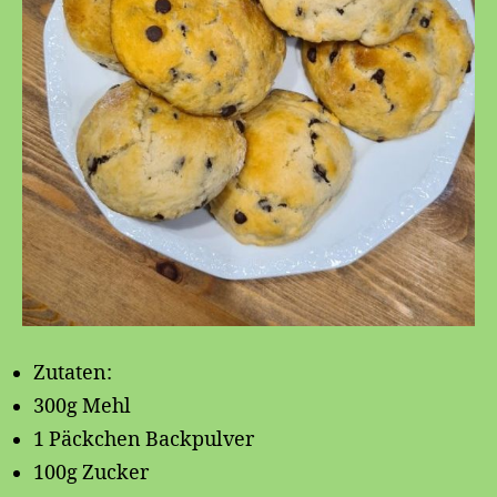
Zutaten:
300g Mehl
1 Päckchen Backpulver
100g Zucker