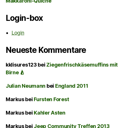
Makkaroni-Quiche
Login-box
Login
Neueste Kommentare
kklisures123
bei
Ziegenfrischkäsemuffins mit
Birne 🍐
Julian Neumann
bei
England 2011
Markus
bei
Fursten Forest
Markus
bei
Kahler Asten
Markus
bei
Jeep Community Treffen 2013