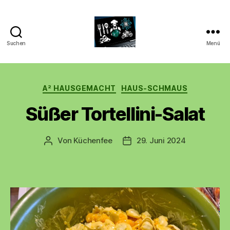
Suchen
Menü
CyberAlex.d
Kategorien
A² HAUSGEMACHT
HAUS-SCHMAUS
Süßer Tortellini-Salat
Von
Küchenfee
29. Juni 2024
Beitragsautor
Beitragsdatum