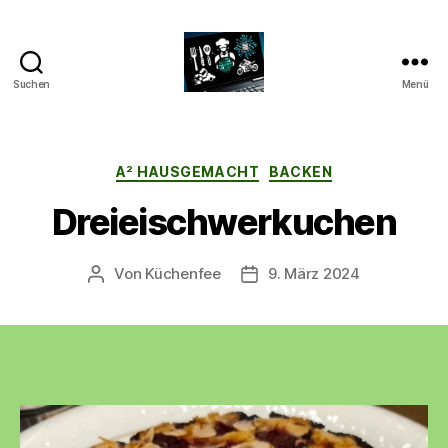
Suchen
Menü
CyberAlex.de
Kategorien
A² HAUSGEMACHT
BACKEN
Dreieischwerkuchen
Von
Küchenfee
9. März 2024
Beitragsautor
Beitragsdatum