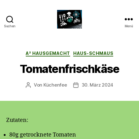
Suchen
Menü
CyberAlex.de
Kategorien
A² HAUSGEMACHT
HAUS-SCHMAUS
Tomatenfrischkäse
Von
Küchenfee
30. März 2024
Beitragsautor
Beitragsdatum
Zutaten:
80g getrocknete Tomaten