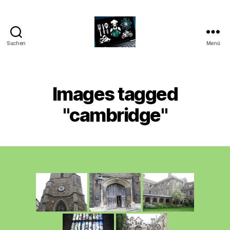
Suchen
Menü
CyberAlex.de
Images tagged
"cambridge"