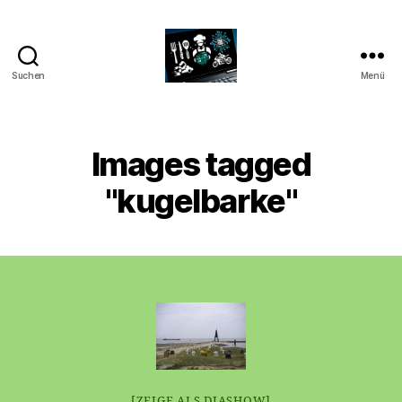
Suchen
Menü
CyberAlex.de
Images tagged
"kugelbarke"
[ZEIGE ALS DIASHOW]