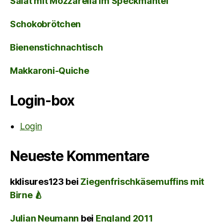
Salat mit Mozzarella im Speckmantel
Schokobrötchen
Bienenstichnachtisch
Makkaroni-Quiche
Login-box
Login
Neueste Kommentare
kklisures123
bei
Ziegenfrischkäsemuffins mit
Birne 🍐
Julian Neumann
bei
England 2011