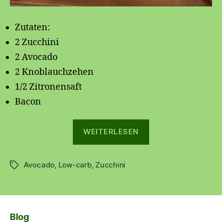
Zutaten:
2 Zucchini
2 Avocado
2 Knoblauchzehen
1/2 Zitronensaft
Bacon
„Zucchininudeln
WEITERLESEN
mit
Avocadopesto“
Avocado
,
Low-carb
,
Zucchini
Schlagwörter
Blog