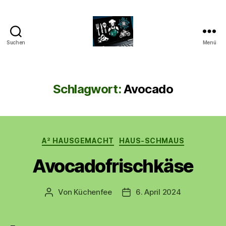
Suchen
Menü
CyberAlex.de
Schlagwort:
Avocado
Kategorien
A² HAUSGEMACHT
HAUS-SCHMAUS
Avocadofrischkäse
Von
Küchenfee
6. April 2024
Beitragsautor
Beitragsdatum