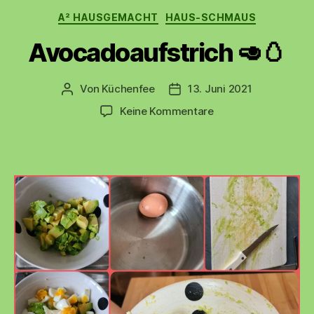
Kategorien
A² HAUSGEMACHT
HAUS-SCHMAUS
Avocadoaufstrich 🥑🥚
Von
Küchenfee
13. Juni 2021
Beitragsautor
Beitragsdatum
zu
Keine Kommentare
Avocadoaufstrich
🥑
🥚