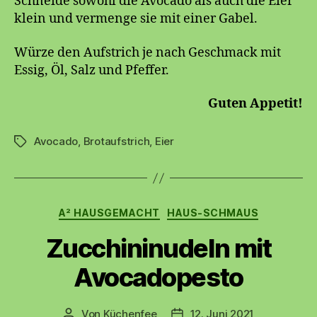
Schneide sowohl die Avocado als auch die Eier
klein und vermenge sie mit einer Gabel.
Würze den Aufstrich je nach Geschmack mit
Essig, Öl, Salz und Pfeffer.
Guten Appetit!
Avocado
,
Brotaufstrich
,
Eier
Schlagwörter
Kategorien
A² HAUSGEMACHT
HAUS-SCHMAUS
Zucchininudeln mit
Avocadopesto
Von
Küchenfee
12. Juni 2021
Beitragsautor
Beitragsdatum