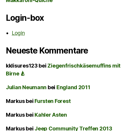
Makkaroni-Quiche
Login-box
Login
Neueste Kommentare
kklisures123
bei
Ziegenfrischkäsemuffins mit
Birne 🍐
Julian Neumann
bei
England 2011
Markus
bei
Fursten Forest
Markus
bei
Kahler Asten
Markus
bei
Jeep Community Treffen 2013