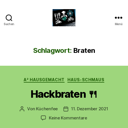
Suchen
Menü
CyberAlex.de
Schlagwort:
Braten
Kategorien
A² HAUSGEMACHT
HAUS-SCHMAUS
Hackbraten 🍴
Von
Küchenfee
11. Dezember 2021
Beitragsautor
Beitragsdatum
zu
Keine Kommentare
Hackbraten