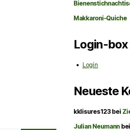
Bienenstichnachti
Makkaroni-Quiche
Login-box
Login
Neueste 
kklisures123
bei
Zi
Julian Neumann
be