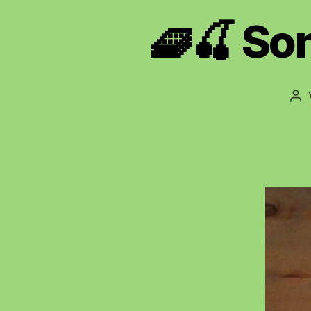
🧇🍒 Son
Be