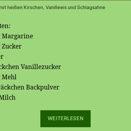
mit heißen Kirschen, Vanilleeis und Schlagsahne
ten:
 Margarine
 Zucker
er
ckchen Vanillezucker
 Mehl
Päckchen Backpulver
 Milch
„🧇
WEITERLESEN
🍒