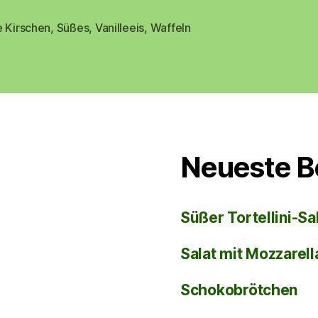
Sonntag
ist
e Kirschen
,
Süßes
,
Vanilleeis
,
Waffeln
rter
Waffelzeit
🍒
🧇“
Neueste B
Süßer Tortellini-Sa
Salat mit Mozzarel
Schokobrötchen