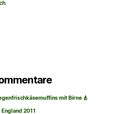
sch
Kommentare
egenfrischkäsemuffins mit Birne 🍐
i
England 2011