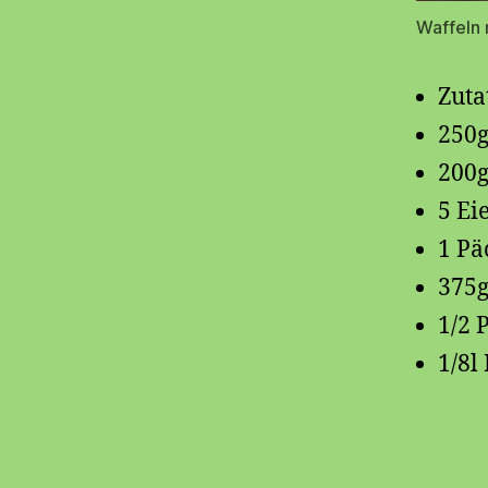
Waffeln 
Zuta
250g
200g
5 Ei
1 Pä
375g
1/2 
1/8l