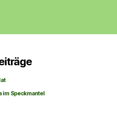
eiträge
lat
la im Speckmantel