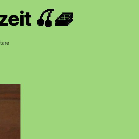
zeit 🍒🧇
zu
tare
🧇
🍒
Sonntag
ist
Waffelzeit
🍒
🧇