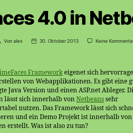
ces 4.0 in Netb
Von
alex
30. Oktober 2013
Keine Kommenta
Beitragsautor
Beitragsdatum
imeFaces Framework
eigenet sich hervorrag
stellen von Webapplikationen. Es gibt eine g
gte Java Version und einen ASP.net Ableger. D
n lässt sich innerhalb von
Netbeans
sehr
tabel nutzen. Das Framework lässt sich schn
ieren und ein Demo Projekt ist innerhalb von
n erstellt. Was ist also zu tun?