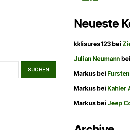
Neueste 
kklisures123
bei
Zi
Julian Neumann
be
Markus
bei
Fursten
Markus
bei
Kahler 
Markus
bei
Jeep C
Archive