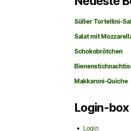
Neueste B
Süßer Tortellini-Sa
Salat mit Mozzarel
Schokobrötchen
Bienenstichnachti
Makkaroni-Quiche
Login-box
Login