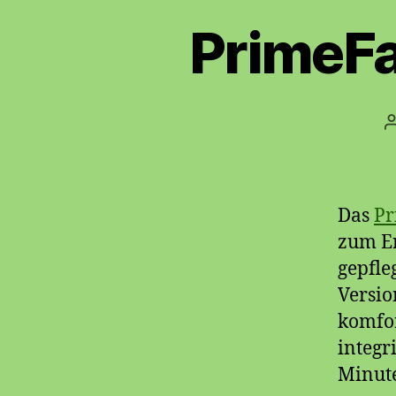
PrimeFa
Das
Pr
zum Er
gepfle
Versio
komfor
integr
Minute