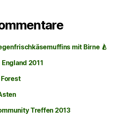
Kommentare
egenfrischkäsemuffins mit Birne 🍐
i
England 2011
 Forest
Asten
ommunity Treffen 2013