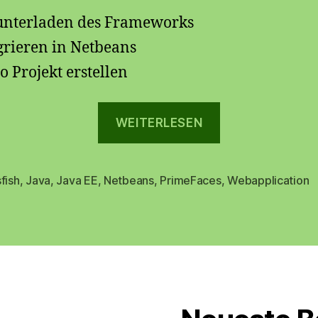
nterladen des Frameworks
grieren in Netbeans
 Projekt erstellen
„PrimeFaces
WEITERLESEN
4.0
in
Netbeans
fish
,
Java
,
Java EE
,
Netbeans
,
PrimeFaces
,
Webapplication
rter
7.4“