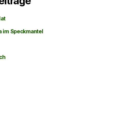
eiträge
lat
la im Speckmantel
sch