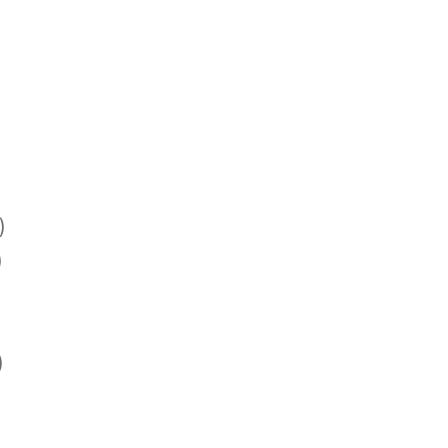
)
)
)