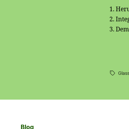
Heru
Inte
Demo
Glass
Schlagwö
Blog