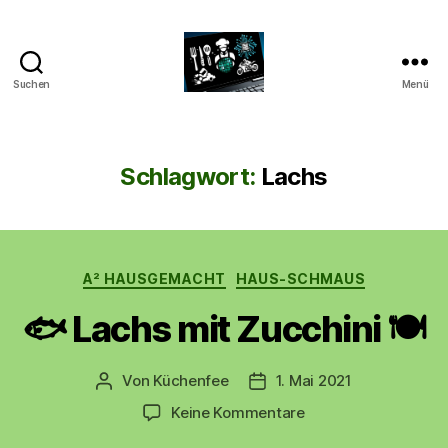
Suchen
Menü
CyberAlex.de
Schlagwort:
Lachs
Kategorien
A² HAUSGEMACHT
HAUS-SCHMAUS
🐟 Lachs mit Zucchini 🍽
Von
Küchenfee
1. Mai 2021
Beitragsautor
Beitragsdatum
zu
Keine Kommentare
🐟