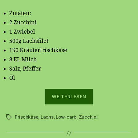
Lachs
mit
Zutaten:
Zucchini
2 Zucchini
🍽
1 Zwiebel
500g Lachsfilet
150 Kräuterfrischkäse
8 EL Milch
Salz, Pfeffer
Öl
„🐟
WEITERLESEN
Lachs
mit
Frischkäse
,
Lachs
,
Low-carb
,
Zucchini
Zucchini
Schlagwörter
🍽“