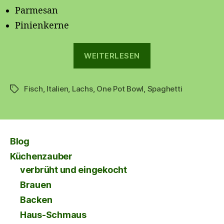
Parmesan
Pinienkerne
„
WEITERLESEN
One
Fisch
,
Italien
,
Lachs
,
One Pot Bowl
,
Spaghetti
Pot
Schlagwörter
Spaghetti
🍝
Einfach
Blog
und
Küchenzauber
schnell“
verbrüht und eingekocht
Brauen
Backen
Haus-Schmaus