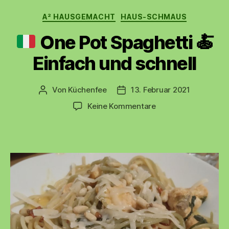
Kategorien
A² HAUSGEMACHT
HAUS-SCHMAUS
One Pot Spaghetti
🍝
Einfach und schnell
Von
Küchenfee
13. Februar 2021
Beitragsautor
Beitragsdatum
zu
Keine Kommentare
One
Pot
Spaghetti
🍝
Einfach
und
schnell