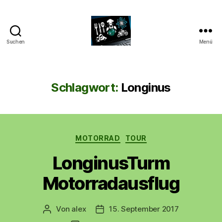
Suchen
Menü
CyberAlex.de
Schlagwort:
Longinus
Kategorien
MOTORRAD
TOUR
LonginusTurm
Motorradausflug
Von
alex
15. September 2017
Beitragsautor
Beitragsdatum