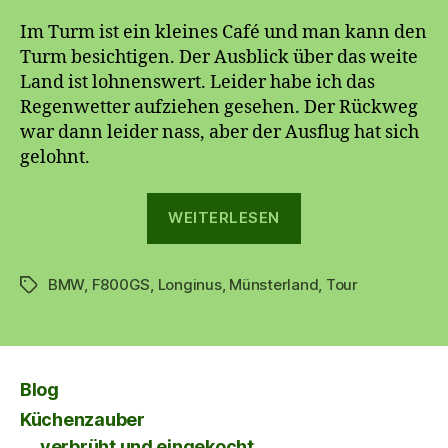
Im Turm ist ein kleines Café und man kann den
Turm besichtigen. Der Ausblick über das weite
Land ist lohnenswert. Leider habe ich das
Regenwetter aufziehen gesehen. Der Rückweg
war dann leider nass, aber der Ausflug hat sich
gelohnt.
„LonginusTurm
WEITERLESEN
Motorradausflug
BMW
,
F800GS
,
Longinus
,
Münsterland
,
Tour
Schlagwörter
Blog
Küchenzauber
verbrüht und eingekocht