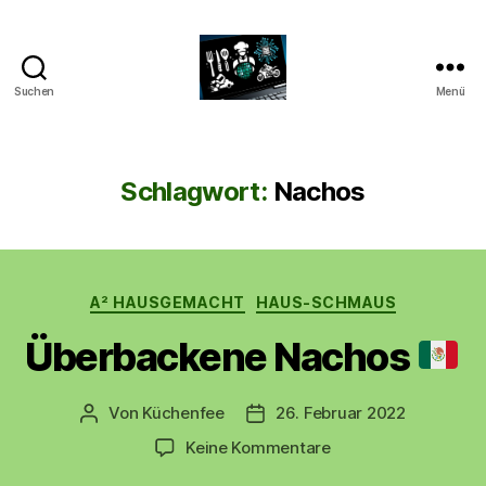
Suchen
Menü
CyberAlex.de
Schlagwort:
Nachos
Kategorien
A² HAUSGEMACHT
HAUS-SCHMAUS
Überbackene Nachos
Von
Küchenfee
26. Februar 2022
Beitragsautor
Beitragsdatum
zu
Keine Kommentare
Überbackene