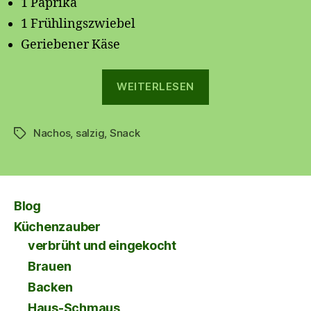
1 Paprika
1 Frühlingszwiebel
Geriebener Käse
„Überbackene
WEITERLESEN
Nachos
Nachos
,
salzig
,
Snack
“
Schlagwörter
Blog
Küchenzauber
verbrüht und eingekocht
Brauen
Backen
Haus-Schmaus