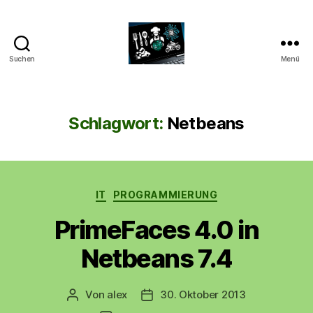
Suchen
Menü
CyberAlex.de
Schlagwort:
Netbeans
Kategorien
IT
PROGRAMMIERUNG
PrimeFaces 4.0 in
Netbeans 7.4
Von
alex
30. Oktober 2013
Beitragsautor
Beitragsdatum