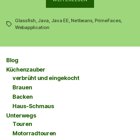
4.0
in
Glassfish
,
Java
,
Java EE
,
Netbeans
,
Netbeans
PrimeFaces
,
Schlagwörter
Webapplication
7.4“
Blog
Küchenzauber
verbrüht und eingekocht
Brauen
Backen
Haus-Schmaus
Unterwegs
Touren
Motorradtouren