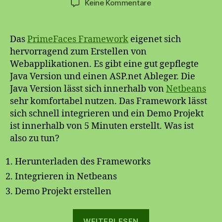
zu
Keine Kommentare
PrimeFaces
4.0
in
Das
PrimeFaces Framework
eigenet sich
Netbeans
hervorragend zum Erstellen von
7.4
Webapplikationen. Es gibt eine gut gepflegte
Java Version und einen ASP.net Ableger. Die
Java Version lässt sich innerhalb von
Netbeans
sehr komfortabel nutzen. Das Framework lässt
sich schnell integrieren und ein Demo Projekt
ist innerhalb von 5 Minuten erstellt. Was ist
also zu tun?
Herunterladen des Frameworks
Integrieren in Netbeans
Demo Projekt erstellen
„PrimeFaces
WEITERLESEN