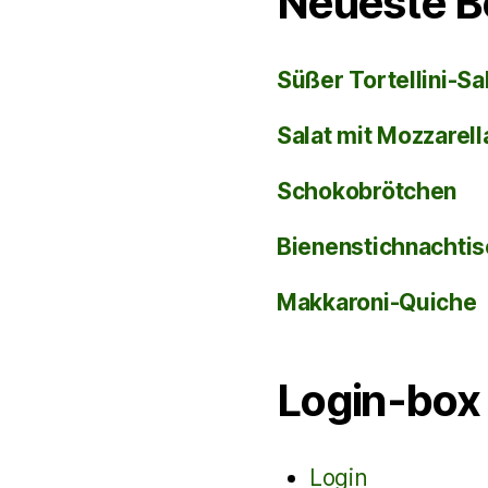
Neueste B
Süßer Tortellini-Sa
Salat mit Mozzarel
Schokobrötchen
Bienenstichnachti
Makkaroni-Quiche
Login-box
Login