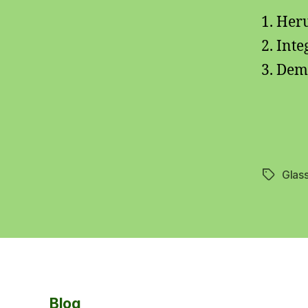
Heru
Inte
Demo
Glass
Schlagwö
Blog