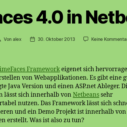
ces 4.0 in Netb
Von
alex
30. Oktober 2013
Keine Kommenta
Beitragsautor
Beitragsdatum
imeFaces Framework
eigenet sich hervorrag
stellen von Webapplikationen. Es gibt eine g
gte Java Version und einen ASP.net Ableger. D
n lässt sich innerhalb von
Netbeans
sehr
tabel nutzen. Das Framework lässt sich schn
ieren und ein Demo Projekt ist innerhalb von
n erstellt. Was ist also zu tun?