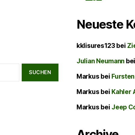
Neueste 
kklisures123
bei
Zi
Julian Neumann
be
Markus
bei
Fursten
Markus
bei
Kahler 
Markus
bei
Jeep C
Archive