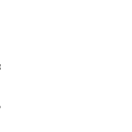
)
)
)