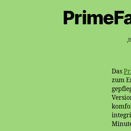
PrimeFa
Das
Pr
zum Er
gepfle
Versio
komfor
integr
Minute