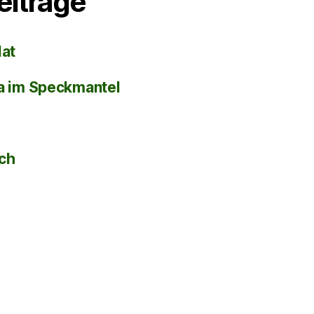
eiträge
lat
la im Speckmantel
sch