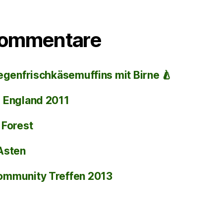
Kommentare
egenfrischkäsemuffins mit Birne 🍐
i
England 2011
 Forest
Asten
ommunity Treffen 2013