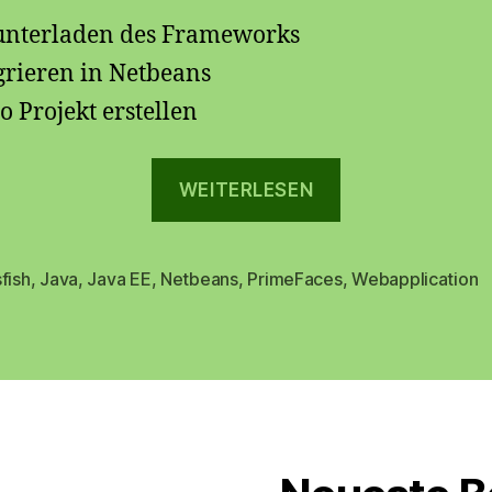
nterladen des Frameworks
grieren in Netbeans
 Projekt erstellen
„PrimeFaces
WEITERLESEN
4.0
in
Netbeans
fish
,
Java
,
Java EE
,
Netbeans
,
PrimeFaces
,
Webapplication
rter
7.4“