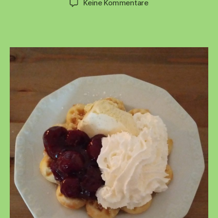
zu
Keine Kommentare
🧇
🍒
Sonntag
ist
Waffelzeit
🍒
🧇