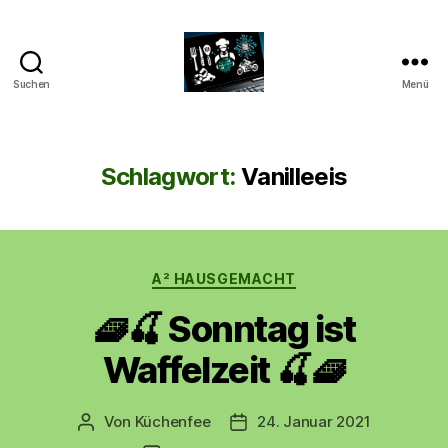
Suchen
Menü
CyberAlex.de
Schlagwort:
Vanilleeis
Kategorien
A² HAUSGEMACHT
🧇🍒 Sonntag ist
Waffelzeit 🍒🧇
Von
Küchenfee
24. Januar 2021
Beitragsautor
Beitragsdatum