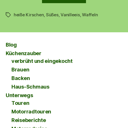
Sonntag
heiße Kirschen
,
Süßes
,
Vanilleeis
,
Waffeln
ist
Schlagwörter
Waffelzeit
🍒
🧇“
Blog
Küchenzauber
verbrüht und eingekocht
Brauen
Backen
Haus-Schmaus
Unterwegs
Touren
Motorradtouren
Reiseberichte