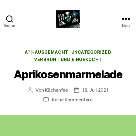
Suchen
Menü
CyberAlex.de
Kategorien
A² HAUSGEMACHT
UNCATEGORIZED
VERBRÜHT UND EINGEKOCHT
Aprikosenmarmelade
Von
Küchenfee
18. Juli 2021
Beitragsautor
Beitragsdatum
zu
Keine Kommentare
Aprikosenmarmelad