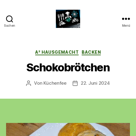
Suchen
Menü
CyberAlex.de
Kategorien
A² HAUSGEMACHT
BACKEN
Schokobrötchen
Von
Küchenfee
22. Juni 2024
Beitragsautor
Beitragsdatum