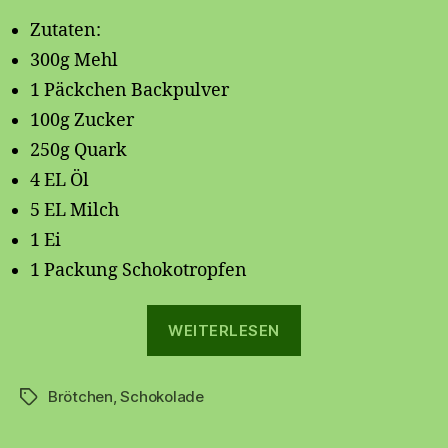
Zutaten:
300g Mehl
1 Päckchen Backpulver
100g Zucker
250g Quark
4 EL Öl
5 EL Milch
1 Ei
1 Packung Schokotropfen
„Schokobrötchen
WEITERLESEN
Brötchen
,
Schokolade
Schlagwörter