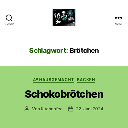
Suchen
Menü
CyberAlex.de
Schlagwort:
Brötchen
Kategorien
A² HAUSGEMACHT
BACKEN
Schokobrötchen
Von
Küchenfee
22. Juni 2024
Beitragsautor
Beitragsdatum