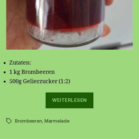
Zutaten:
1 kg Brombeeren
500g Gelierzucker (1:2)
„Brombeermarm
WEITERLESEN
(puristisch)“
Brombeeren
,
Marmelade
Schlagwörter