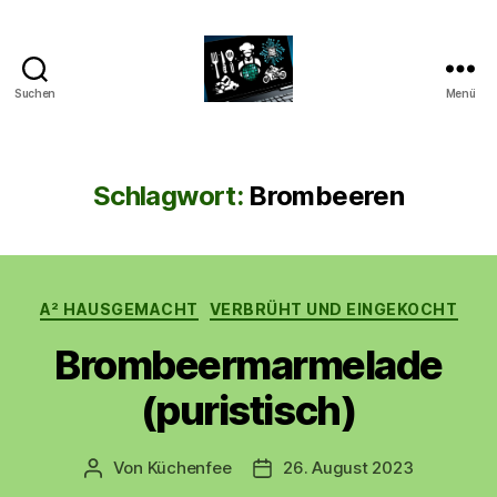
Suchen
Menü
CyberAlex.de
Schlagwort:
Brombeeren
Kategorien
A² HAUSGEMACHT
VERBRÜHT UND EINGEKOCHT
Brombeermarmelade
(puristisch)
Von
Küchenfee
26. August 2023
Beitragsautor
Beitragsdatum