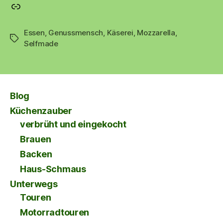
Material für das Käsen – hervorragender Shop (*Werbung*)
Essen
,
Genussmensch
,
Käserei
,
Mozzarella
,
Schlagwörter
Selfmade
Blog
Küchenzauber
verbrüht und eingekocht
Brauen
Backen
Haus-Schmaus
Unterwegs
Touren
Motorradtouren