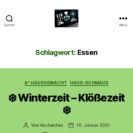
Suchen
Menü
CyberAlex.de
Schlagwort:
Essen
Kategorien
A² HAUSGEMACHT
HAUS-SCHMAUS
❄️ Winterzeit – Klößezeit
❄️
Von
Küchenfee
10. Januar 2021
Beitragsautor
Beitragsdatum