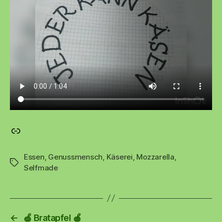
Material für das Käsen – hervorragender Shop (*Werbung*)
Essen
,
Genussmensch
,
Käserei
,
Mozzarella
,
Schlagwörter
Selfmade
←
🍏 Bratapfel 🍎