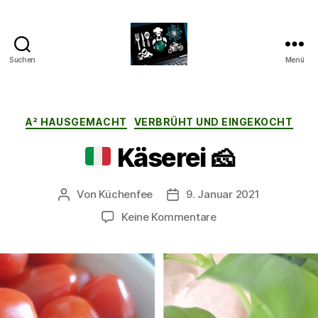
Suchen
Menü
CyberAlex.de
Kategorien
A² HAUSGEMACHT
VERBRÜHT UND EINGEKOCHT
Käserei
🧀
Von
Küchenfee
9. Januar 2021
Beitragsautor
Beitragsdatum
zu
Keine Kommentare
Käserei
🧀