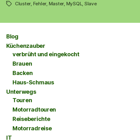
Cluster
,
Fehler
,
Master
,
MySQL
,
Slave
Schlagwörter
Blog
Küchenzauber
verbrüht und eingekocht
Brauen
Backen
Haus-Schmaus
Unterwegs
Touren
Motorradtouren
Reiseberichte
Motorradreise
IT