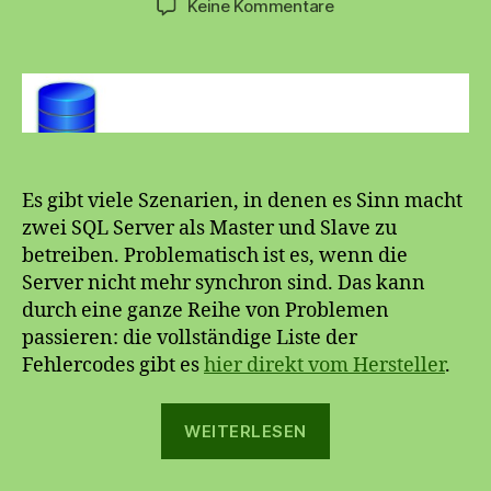
zu
Keine Kommentare
MySQL
Spiegelung
reparieren
Es gibt viele Szenarien, in denen es Sinn macht
zwei SQL Server als Master und Slave zu
betreiben. Problematisch ist es, wenn die
Server nicht mehr synchron sind. Das kann
durch eine ganze Reihe von Problemen
passieren: die vollständige Liste der
Fehlercodes gibt es
hier direkt vom Hersteller
.
„MySQL
WEITERLESEN
Spiegelung
reparieren“