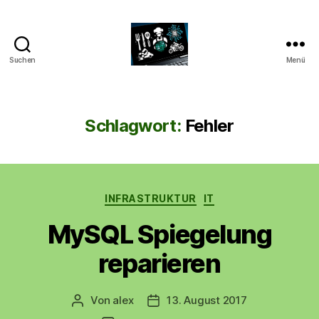
Suchen
Menü
CyberAlex.de
Schlagwort:
Fehler
Kategorien
INFRASTRUKTUR
IT
MySQL Spiegelung
reparieren
Von
alex
13. August 2017
Beitragsautor
Beitragsdatum