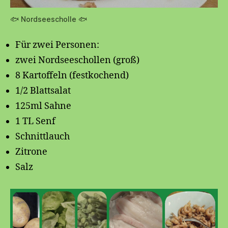
🐟 Nordseescholle 🐟
Für zwei Personen:
zwei Nordseeschollen (groß)
8 Kartoffeln (festkochend)
1/2 Blattsalat
125ml Sahne
1 TL Senf
Schnittlauch
Zitrone
Salz