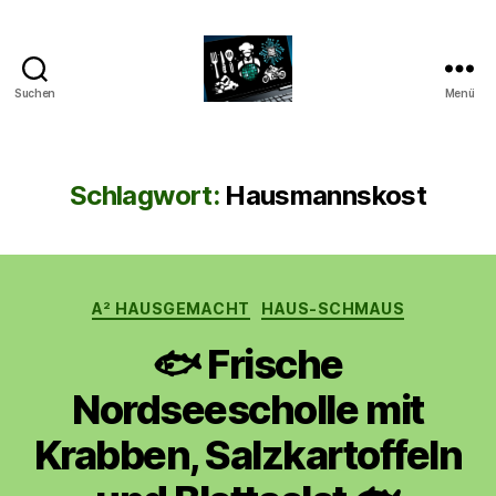
Suchen
Menü
CyberAlex.de
Schlagwort:
Hausmannskost
Kategorien
A² HAUSGEMACHT
HAUS-SCHMAUS
🐟 Frische
Nordseescholle mit
Krabben, Salzkartoffeln