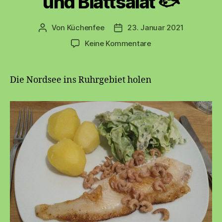
und Blattsalat 🐟
Von
Küchenfee
23. Januar 2021
Beitragsautor
Beitragsdatum
zu
Keine Kommentare
🐟
Frische
Nordseescholle
Die Nordsee ins Ruhrgebiet holen
mit
Krabben,
Salzkartoffeln
und
Blattsalat
🐟