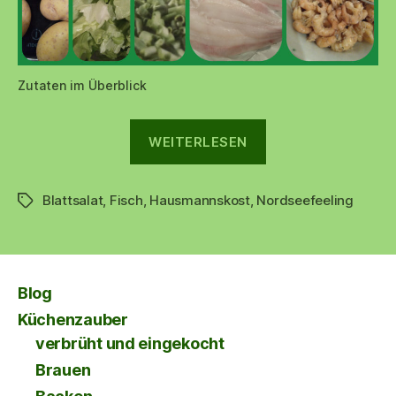
Zutaten im Überblick
„🐟
WEITERLESEN
Frische
Nordseescholle
Blattsalat
,
Fisch
,
Hausmannskost
,
Nordseefeeling
mit
Schlagwörter
Krabben,
Salzkartoffeln
und
Blog
Blattsalat
Küchenzauber
🐟“
verbrüht und eingekocht
Brauen