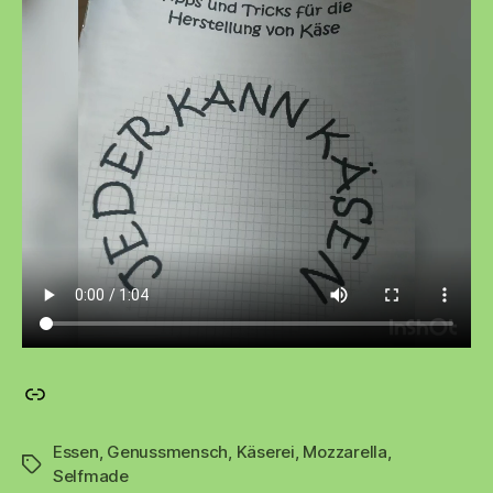
Material für das Käsen – hervorragender Shop (*Werbung*)
Essen
,
Genussmensch
,
Käserei
,
Mozzarella
,
Schlagwörter
Selfmade