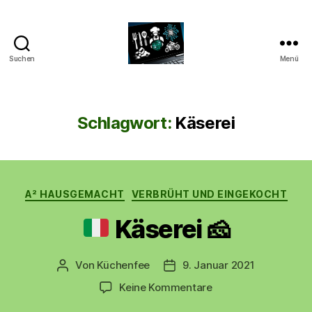
Suchen
Menü
CyberAlex.de
Schlagwort:
Käserei
Kategorien
A² HAUSGEMACHT
VERBRÜHT UND EINGEKOCHT
Käserei
🧀
Von
Küchenfee
9. Januar 2021
Beitragsautor
Beitragsdatum
zu
Keine Kommentare