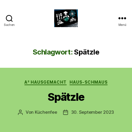
Suchen
Menü
CyberAlex.de
Schlagwort:
Spätzle
Kategorien
A² HAUSGEMACHT
HAUS-SCHMAUS
Spätzle
Von
Küchenfee
30. September 2023
Beitragsautor
Beitragsdatum