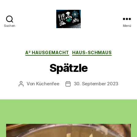
Suchen
Menü
CyberAlex.de
Kategorien
A² HAUSGEMACHT
HAUS-SCHMAUS
Spätzle
Von
Küchenfee
30. September 2023
Beitragsautor
Beitragsdatum