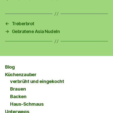
←
Treberbrot
→
Gebratene Asia Nudeln
Blog
Küchenzauber
verbrüht und eingekocht
Brauen
Backen
Haus-Schmaus
Unterwegs