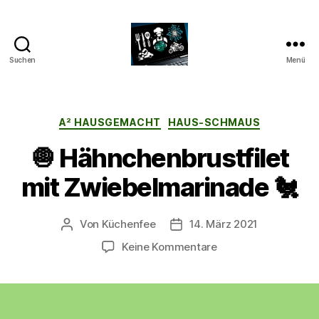
Suchen
Menü
CyberAlex.de
Kategorien
A² HAUSGEMACHT
HAUS-SCHMAUS
🧅 Hähnchenbrustfilet
mit Zwiebelmarinade 🐔
Von
Küchenfee
14. März 2021
Beitragsautor
Beitragsdatum
zu
Keine Kommentare
🧅
Hähnchenbrustfilet
mit
Zwiebelmarinade