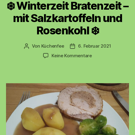
❄️ Winterzeit Bratenzeit –
mit Salzkartoffeln und
Rosenkohl ❄️
Von
Küchenfee
6. Februar 2021
Beitragsautor
Beitragsdatum
zu
Keine Kommentare
❄️
Winterzeit
Bratenzeit
–
mit
Salzkartoffeln
und
Rosenkohl
❄️