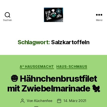
Suchen
Menü
CyberAlex.de
Schlagwort:
Salzkartoffeln
Kategorien
A² HAUSGEMACHT
HAUS-SCHMAUS
🧅 Hähnchenbrustfilet
mit Zwiebelmarinade 🐔
Von
Küchenfee
14. März 2021
Beitragsautor
Beitragsdatum