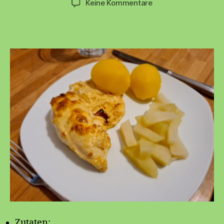
zu
Keine Kommentare
🧅
Hähnchenbrustfilet
mit
Zwiebelmarinade
🐔
Zutaten: