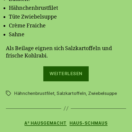
Hähnchenbrustfilet
Tüte Zwiebelsuppe
Crème Fraiche
Sahne
Als Beilage eignen sich Salzkartoffeln und
frische Kohlrabi.
„🧅
WEITERLESEN
Hähnchenbrustfi
mit
Hähnchenbrustfilet
,
Salzkartoffeln
,
Zwiebelsuppe
Zwiebelmarinad
Schlagwörter
🐔“
Kategorien
A² HAUSGEMACHT
HAUS-SCHMAUS