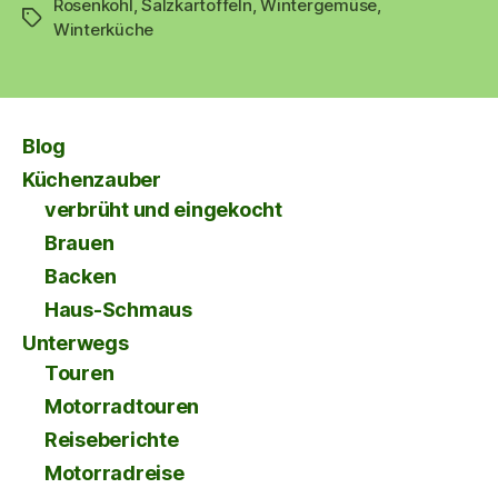
Rosenkohl
,
Salzkartoffeln
,
Wintergemüse
–
,
Schlagwörter
Winterküche
mit
Salzkartoffeln
und
Rosenkohl
Blog
❄️“
Küchenzauber
verbrüht und eingekocht
Brauen
Backen
Haus-Schmaus
Unterwegs
Touren
Motorradtouren
Reiseberichte
Motorradreise