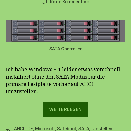
zu
Keine Kommentare
Windows
8.1
von
IDE
auf
AHCI
Mode
SATA Controller
umstellen
Ich habe Windows 8.1 leider etwas vorschnell
installiert ohne den SATA Modus für die
primäre Festplatte vorher auf AHCI
umzustellen.
„Windows
WEITERLESEN
8.1
von
AHCI
,
IDE
,
Microsoft
,
Safeboot
,
SATA
IDE
,
Umstellen
,