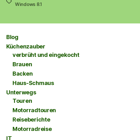
Schlagwörter
Windows 8.1
auf
AHCI
Mode
umstellen“
Blog
Küchenzauber
verbrüht und eingekocht
Brauen
Backen
Haus-Schmaus
Unterwegs
Touren
Motorradtouren
Reiseberichte
Motorradreise
IT