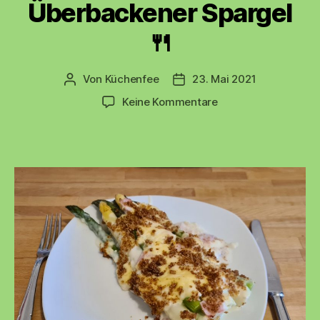
Überbackener Spargel
🍴
Von
Küchenfee
23. Mai 2021
Beitragsautor
Beitragsdatum
zu
Keine Kommentare
🌞
Spargelzeit
–
Überbackener
Spargel
🍴