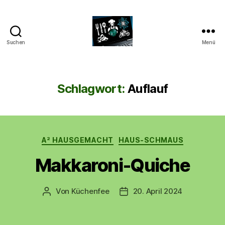
Suchen
Menü
CyberAlex.de
Schlagwort:
Auflauf
Kategorien
A² HAUSGEMACHT
HAUS-SCHMAUS
Makkaroni-Quiche
Von
Küchenfee
20. April 2024
Beitragsautor
Beitragsdatum