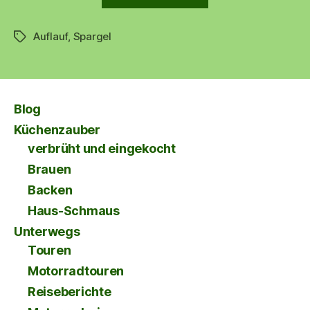
Spargelzeit
–
Auflauf
,
Spargel
Überbackener
Schlagwörter
Spargel
🍴“
Blog
Küchenzauber
verbrüht und eingekocht
Brauen
Backen
Haus-Schmaus
Unterwegs
Touren
Motorradtouren
Reiseberichte