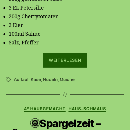
3 EL Petersilie
200g Cherrytomaten
2 Eier
100ml Sahne
Salz, Pfeffer
„Makkaroni-
WEITERLESEN
Quiche“
Auflauf
,
Käse
,
Nudeln
,
Quiche
Schlagwörter
Kategorien
A² HAUSGEMACHT
HAUS-SCHMAUS
🌞Spargelzeit –