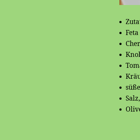
Zuta
Feta
Che
Kno
Tom
Kräu
süße
Salz,
Oliv