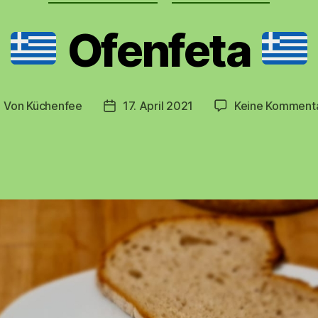
Ofenfeta
Von
Küchenfee
17. April 2021
Keine Komment
eitragsautor
Beitragsdatum