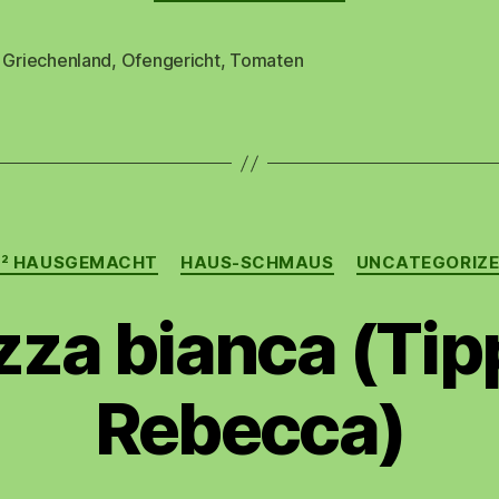
Ofenfeta
,
Griechenland
,
Ofengericht
,
Tomaten
rter
“
Kategorien
² HAUSGEMACHT
HAUS-SCHMAUS
UNCATEGORIZ
izza bianca (Tip
Rebecca)