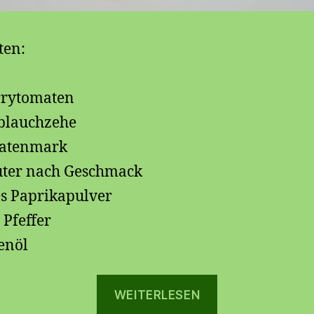
ten:
rrytomaten
blauchzehe
atenmark
ter nach Geschmack
s Paprikapulver
 Pfeffer
enöl
„
WEITERLESEN