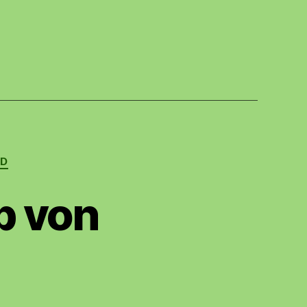
ED
p von