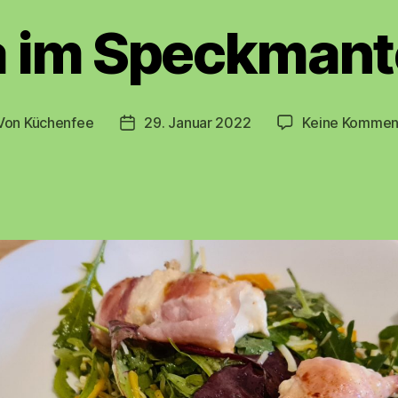
a im Speckmante
Von
Küchenfee
29. Januar 2022
Keine Kommen
tragsautor
Beitragsdatum