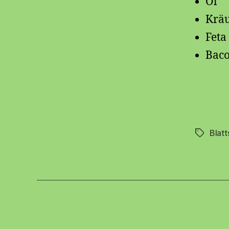
Öl
Kräu
Feta
Bac
Blatt
Schlagwö