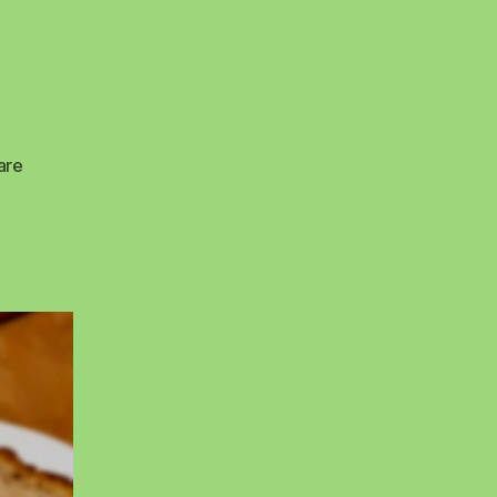
zu
are
Ofenfeta