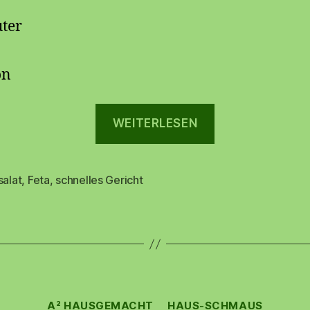
ter
on
„Feta
WEITERLESEN
im
Speckmantel
🥓“
salat
,
Feta
,
schnelles Gericht
rter
Kategorien
A² HAUSGEMACHT
HAUS-SCHMAUS