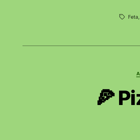
Feta
Schlagwö
A
🍕 P