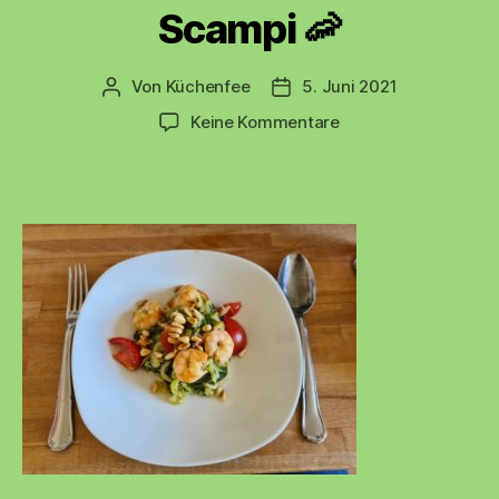
Scampi 🦐
Von
Küchenfee
5. Juni 2021
Beitragsautor
Beitragsdatum
zu
Keine Kommentare
🍝
Zucchininudeln
mit
Scampi
🦐