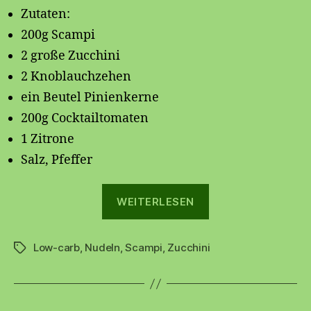
Zutaten:
200g Scampi
2 große Zucchini
2 Knoblauchzehen
ein Beutel Pinienkerne
200g Cocktailtomaten
1 Zitrone
Salz, Pfeffer
„🍝
WEITERLESEN
Zucchininudeln
mit
Low-carb
,
Nudeln
,
Scampi
,
Zucchini
Scampi
Schlagwörter
🦐“