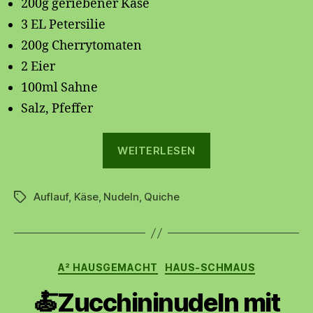
200g geriebener Käse
3 EL Petersilie
200g Cherrytomaten
2 Eier
100ml Sahne
Salz, Pfeffer
„Makkaroni-
WEITERLESEN
Quiche“
Auflauf
,
Käse
,
Nudeln
,
Quiche
Schlagwörter
Kategorien
A² HAUSGEMACHT
HAUS-SCHMAUS
🍝Zucchininudeln mit