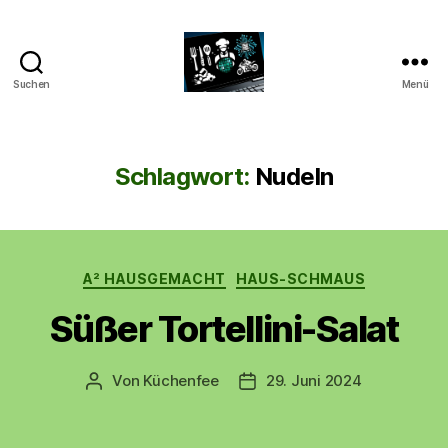
Suchen
Menü
CyberAlex.de
Schlagwort:
Nudeln
Kategorien
A² HAUSGEMACHT
HAUS-SCHMAUS
Süßer Tortellini-Salat
Von
Küchenfee
29. Juni 2024
Beitragsautor
Beitragsdatum