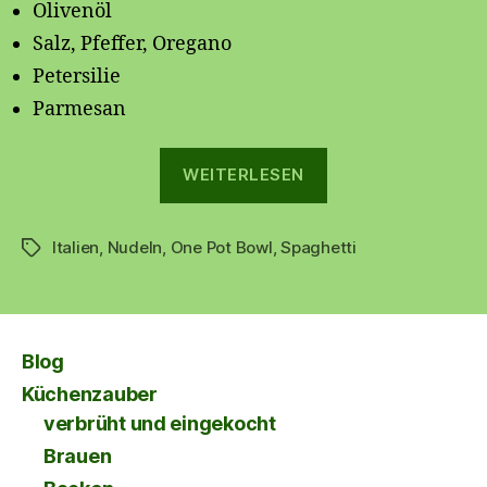
Olivenöl
Salz, Pfeffer, Oregano
Petersilie
Parmesan
„
WEITERLESEN
One
Italien
,
Nudeln
,
One Pot Bowl
,
Spaghetti
Pot
Schlagwörter
Bolognese
🍝
“
Blog
Küchenzauber
verbrüht und eingekocht
Brauen