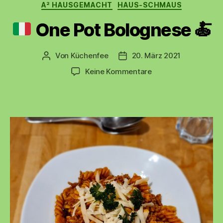
Kategorien
A² HAUSGEMACHT
HAUS-SCHMAUS
One Pot Bolognese
🍝
Von
Küchenfee
20. März 2021
Beitragsautor
Beitragsdatum
zu
Keine Kommentare
One
Pot
Bolognese
🍝