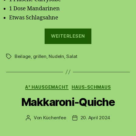
1 Dose Mandarinen
Etwas Schlagsahne
„Süßer
WEITERLESEN
Tortellini-
Salat“
Beilage
,
grillen
,
Nudeln
,
Salat
Schlagwörter
Kategorien
A² HAUSGEMACHT
HAUS-SCHMAUS
Makkaroni-Quiche
Von
Küchenfee
20. April 2024
Beitragsautor
Beitragsdatum