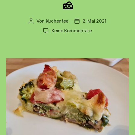
🧀
Von
Küchenfee
2. Mai 2021
Beitragsautor
Beitragsdatum
zu
Keine Kommentare
Gemüsequiche
🧅
🥦
🍅
🧀