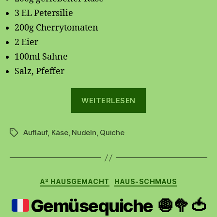
3 EL Petersilie
200g Cherrytomaten
2 Eier
100ml Sahne
Salz, Pfeffer
„Makkaroni-
WEITERLESEN
Quiche“
Auflauf
,
Käse
,
Nudeln
,
Quiche
Schlagwörter
Kategorien
A² HAUSGEMACHT
HAUS-SCHMAUS
Gemüsequiche
🧅
🥦
🍅