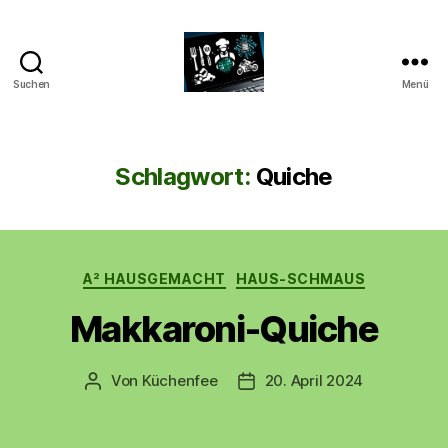
Suchen
Menü
CyberAlex.de
Schlagwort:
Quiche
Kategorien
A² HAUSGEMACHT
HAUS-SCHMAUS
Makkaroni-Quiche
Von
Küchenfee
20. April 2024
Beitragsautor
Beitragsdatum