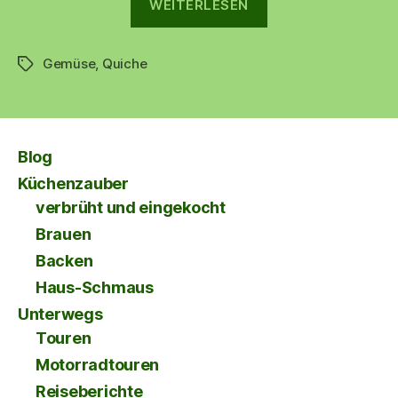
WEITERLESEN
Gemüsequiche
Gemüse
,
Quiche
🧅
Schlagwörter
🥦
🍅
🧀
“
Blog
Küchenzauber
verbrüht und eingekocht
Brauen
Backen
Haus-Schmaus
Unterwegs
Touren
Motorradtouren
Reiseberichte