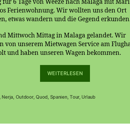
g für 6 Tage von Weeze nach Malaga mit Mari
s Ferienwohnung. Wir wollten uns den Ort
en, etwas wandern und die Gegend erkunden
nd Mittwoch Mittag in Malaga gelandet. Wir
n von unserem Mietwagen Service am Flugh
olt und haben unseren Wagen bekommen.
„Nerja
WEITERLESEN
2014“
,
Nerja
,
Outdoor
,
Quod
,
Spanien
,
Tour
,
Urlaub
rter