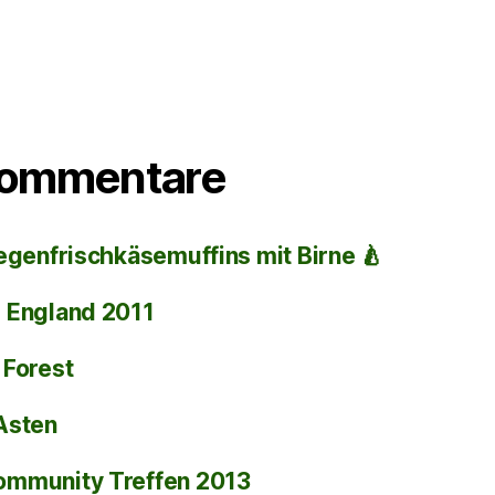
Kommentare
egenfrischkäsemuffins mit Birne 🍐
i
England 2011
 Forest
Asten
ommunity Treffen 2013