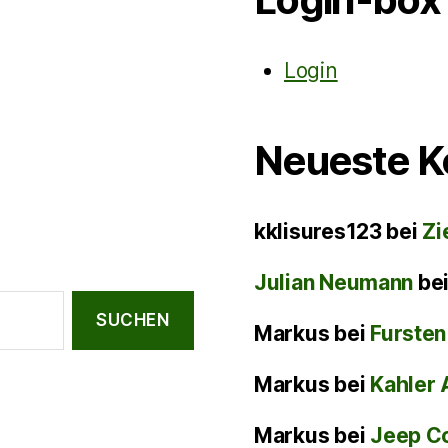
Login
Neueste 
kklisures123
bei
Zi
Julian Neumann
be
Markus
bei
Fursten
Markus
bei
Kahler 
Markus
bei
Jeep C