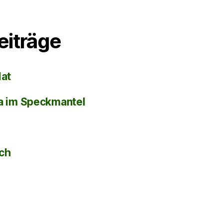
eiträge
lat
la im Speckmantel
sch