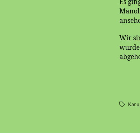
Es gin
Manolo
anseh
Wir si
wurde
abgeh
Kanu
Schlagwö