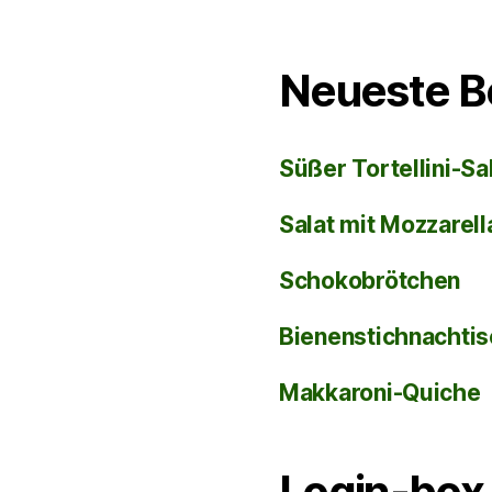
Neueste B
Süßer Tortellini-Sa
Salat mit Mozzarel
Schokobrötchen
Bienenstichnachti
Makkaroni-Quiche
Login-box