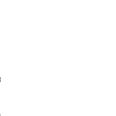
)
)
)
)