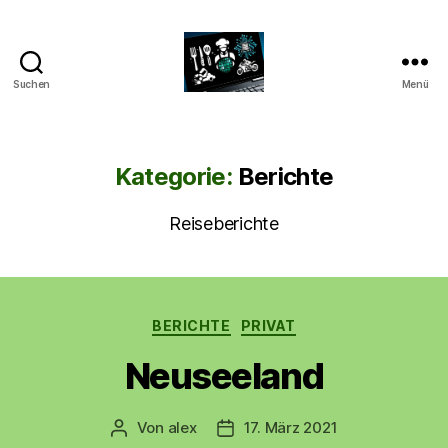
Suchen
Menü
CyberAlex.de
Kategorie:
Berichte
Reiseberichte
Kategorien
BERICHTE
PRIVAT
Neuseeland
Von
alex
17. März 2021
Beitragsautor
Beitragsdatum