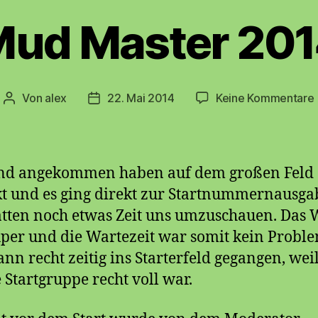
ud Master 20
Von
alex
22. Mai 2014
Keine Kommentare
Beitragsautor
Beitragsdatum
ind angekommen haben auf dem großen Feld
t und es ging direkt zur Startnummernausga
tten noch etwas Zeit uns umzuschauen. Das 
per und die Wartezeit war somit kein Probl
ann recht zeitig ins Starterfeld gegangen, wei
 Startgruppe recht voll war.