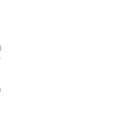
)
)
)