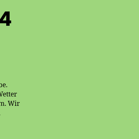
14
zu
Mud
Master
2014
be.
Wetter
em. Wir
l