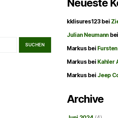
Neueste 
kklisures123
bei
Zi
Julian Neumann
be
Markus
bei
Fursten
Markus
bei
Kahler 
Markus
bei
Jeep C
Archive
Juni 2024
(4)