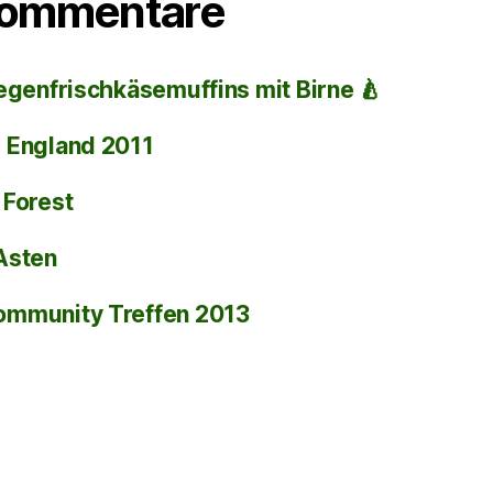
Kommentare
egenfrischkäsemuffins mit Birne 🍐
i
England 2011
 Forest
Asten
ommunity Treffen 2013