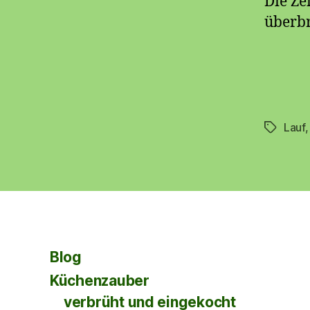
Die Ze
überbr
Lauf
Schlagwö
Blog
Küchenzauber
verbrüht und eingekocht