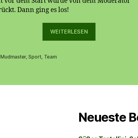
it vor dem Start wurde von dem Moderator
ückt. Dann ging es los!
„Mud
WEITERLESEN
Master
2014“
,
Mudmaster
,
Sport
,
Team
rter
Neueste B