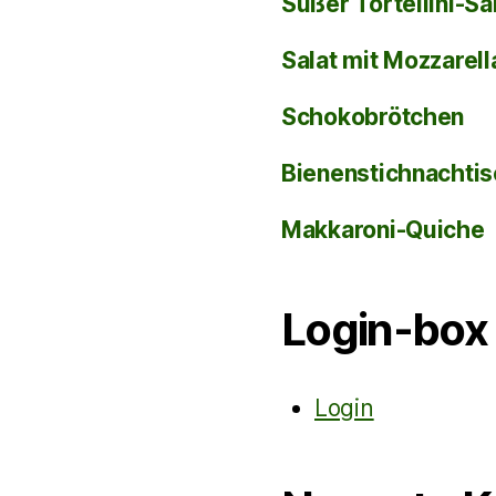
Süßer Tortellini-Sa
Salat mit Mozzarel
Schokobrötchen
Bienenstichnachti
Makkaroni-Quiche
Login-box
Login