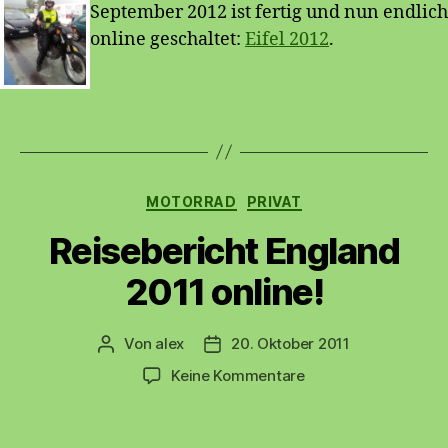
September 2012 ist fertig und nun endlich
online geschaltet:
Eifel 2012
.
Kategorien
MOTORRAD
PRIVAT
Reisebericht England
2011 online!
Von
alex
20. Oktober 2011
Beitragsautor
Beitragsdatum
zu
Keine Kommentare
Reisebericht
England
2011