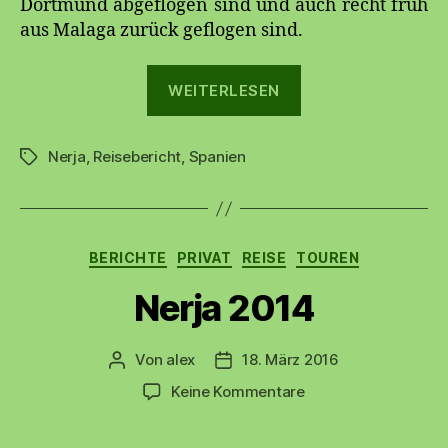
Dortmund abgeflogen sind und auch recht früh
aus Malaga zurück geflogen sind.
„Nerja
WEITERLESEN
2015“
Nerja
,
Reisebericht
,
Spanien
Schlagwörter
Kategorien
BERICHTE
PRIVAT
REISE
TOUREN
Nerja 2014
Von
alex
18. März 2016
Beitragsautor
Beitragsdatum
zu
Keine Kommentare
Nerja
2014