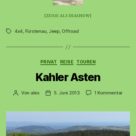
[ZEIGE ALS DIASHOW]
4x4
,
Fürstenau
,
Jeep
,
Offroad
Schlagwörter
Kategorien
PRIVAT
REISE
TOUREN
Kahler Asten
zu
Von
alex
5. Juni 2013
1 Kommentar
Beitragsautor
Beitragsdatum
Kahle
Asten