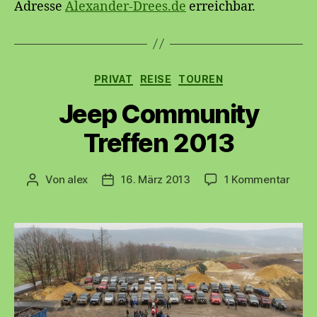
Adresse
Alexander-Drees.de
erreichbar.
Kategorien
PRIVAT
REISE
TOUREN
Jeep Community
Treffen 2013
zu
Von
alex
16. März 2013
1 Kommentar
Beitragsautor
Beitragsdatum
Jeep
Comm
Treff
2013