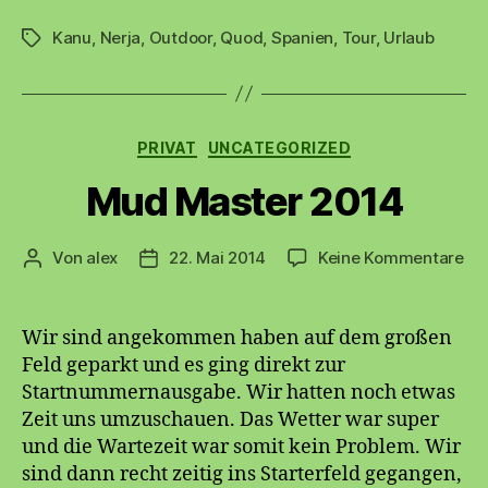
Kanu
,
Nerja
,
Outdoor
,
Quod
,
Spanien
,
Tour
,
Urlaub
Schlagwörter
Kategorien
PRIVAT
UNCATEGORIZED
Mud Master 2014
zu
Von
alex
22. Mai 2014
Keine Kommentare
Beitragsautor
Beitragsdatum
Mu
Ma
20
Wir sind angekommen haben auf dem großen
Feld geparkt und es ging direkt zur
Startnummernausgabe. Wir hatten noch etwas
Zeit uns umzuschauen. Das Wetter war super
und die Wartezeit war somit kein Problem. Wir
sind dann recht zeitig ins Starterfeld gegangen,