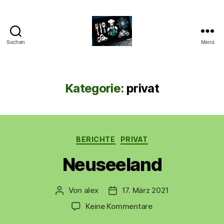
Suchen
Menü
CyberAlex.de
Kategorie:
privat
Kategorien
BERICHTE
PRIVAT
Neuseeland
Von
alex
17. März 2021
Beitragsautor
Beitragsdatum
zu
Keine Kommentare
Neuseeland