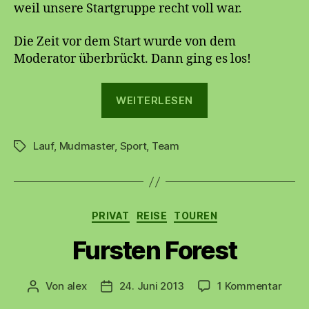
weil unsere Startgruppe recht voll war.
Die Zeit vor dem Start wurde von dem
Moderator überbrückt. Dann ging es los!
„Mud
WEITERLESEN
Master
2014“
Lauf
,
Mudmaster
,
Sport
,
Team
Schlagwörter
Kategorien
PRIVAT
REISE
TOUREN
Fursten Forest
zu
Von
alex
24. Juni 2013
1 Kommentar
Beitragsautor
Beitragsdatum
Furst