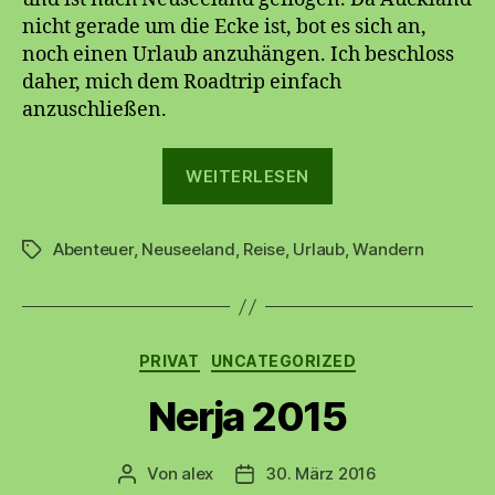
nicht gerade um die Ecke ist, bot es sich an,
noch einen Urlaub anzuhängen. Ich beschloss
daher, mich dem Roadtrip einfach
anzuschließen.
„Neuseeland“
WEITERLESEN
Abenteuer
,
Neuseeland
,
Reise
,
Urlaub
,
Wandern
Schlagwörter
Kategorien
PRIVAT
UNCATEGORIZED
Nerja 2015
Von
alex
30. März 2016
Beitragsautor
Beitragsdatum