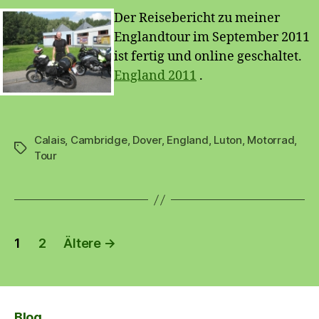
online!
Der Reisebericht zu meiner
Englandtour im September 2011
ist fertig und online geschaltet.
England 2011
.
Calais
,
Cambridge
,
Dover
,
England
,
Luton
,
Motorrad
,
Schlagwörter
Tour
Seitennummerierung
1
2
Ältere
→
der
Beiträge
Blog