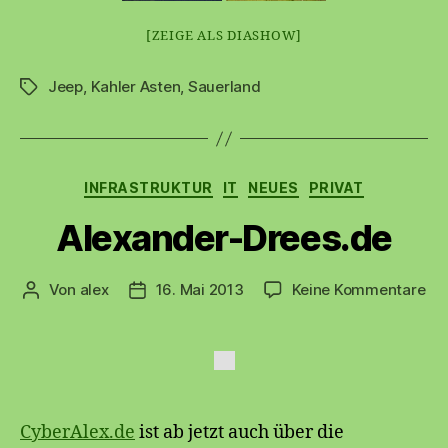
[ZEIGE ALS DIASHOW]
Jeep
,
Kahler Asten
,
Sauerland
Schlagwörter
Kategorien
INFRASTRUKTUR
IT
NEUES
PRIVAT
Alexander-Drees.de
zu
Von
alex
16. Mai 2013
Keine Kommentare
Beitragsautor
Beitragsdatum
Ale
Dr
CyberAlex.de
ist ab jetzt auch über die