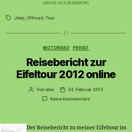
[ZEIGE ALS DIASHOW]
Jeep
,
Offroad
,
Tour
Schlagwörter
Kategorien
MOTORRAD
PRIVAT
Reisebericht zur
Eifeltour 2012 online
Von
alex
24. Februar 2013
Beitragsautor
Beitragsdatum
zu
Keine Kommentare
Reisebericht
zur
Eifeltour
2012
Der Reisebericht zu meiner Eifeltour im
online