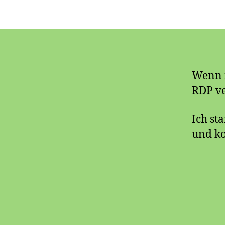
Wenn i
RDP ve
Ich st
und ko