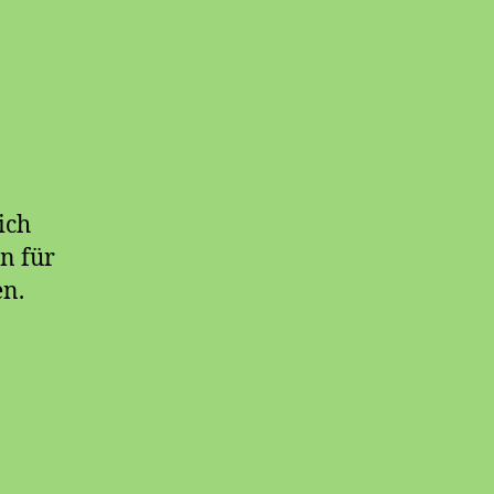
ich
n für
en.