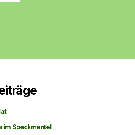
eiträge
lat
la im Speckmantel