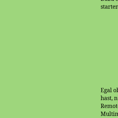
starten
Egal o
hast, 
Remote
Multim