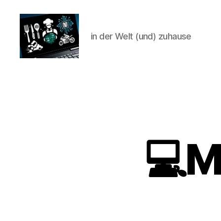
in der Welt (und) zuhause
CyberAlex.de
💻M