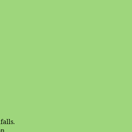
falls.
on