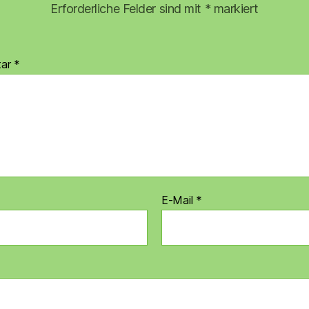
Erforderliche Felder sind mit
*
markiert
tar
*
E-Mail
*