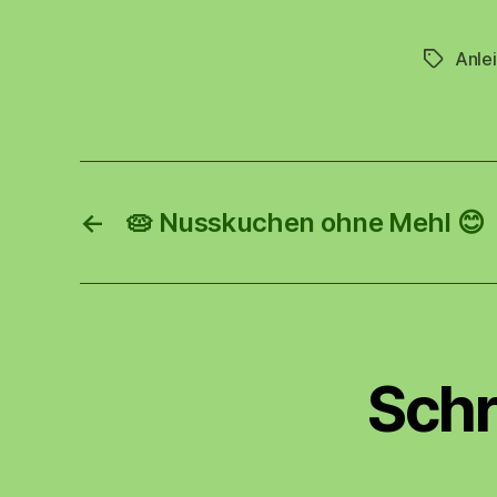
Anle
Schlagwö
←
🥧 Nusskuchen ohne Mehl 😊
Schr