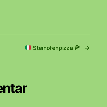
Steinofenpizza
🍕
→
ntar