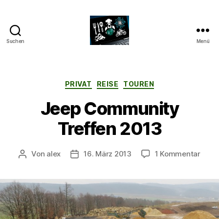
Suchen
Menü
CyberAlex.de
Kategorien
PRIVAT
REISE
TOUREN
Jeep Community
Treffen 2013
zu
Von
alex
16. März 2013
1 Kommentar
Beitragsautor
Beitragsdatum
Jeep
Comm
Treff
2013