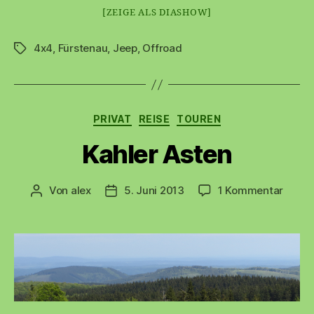
[ZEIGE ALS DIASHOW]
4x4
,
Fürstenau
,
Jeep
,
Offroad
Schlagwörter
Kategorien
PRIVAT
REISE
TOUREN
Kahler Asten
zu
Von
alex
5. Juni 2013
1 Kommentar
Beitragsautor
Beitragsdatum
Kahle
Asten