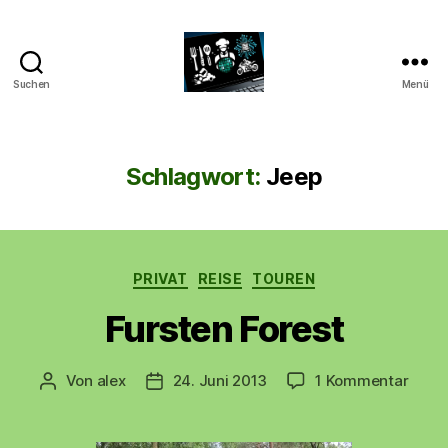
Suchen
Menü
CyberAlex.de
Schlagwort:
Jeep
Kategorien
PRIVAT
REISE
TOUREN
Fursten Forest
zu
Von
alex
24. Juni 2013
1 Kommentar
Beitragsautor
Beitragsdatum
Furst
Fores