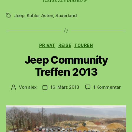
[ZEIGE ALS DIASHOW]
Jeep
,
Kahler Asten
,
Sauerland
Schlagwörter
Kategorien
PRIVAT
REISE
TOUREN
Jeep Community
Treffen 2013
zu
Von
alex
16. März 2013
1 Kommentar
Beitragsautor
Beitragsdatum
Jeep
Comm
Treff
2013