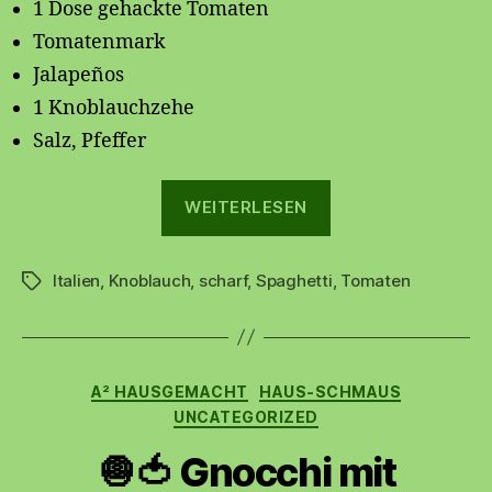
1 Dose gehackte Tomaten
Tomatenmark
Jalapeños
1 Knoblauchzehe
Salz, Pfeffer
„🍅
WEITERLESEN
Tomatensoße
Arrabiata
Italien
,
Knoblauch
,
scharf
,
Spaghetti
🌶️“
,
Tomaten
Schlagwörter
Kategorien
A² HAUSGEMACHT
HAUS-SCHMAUS
UNCATEGORIZED
🧅🍅 Gnocchi mit