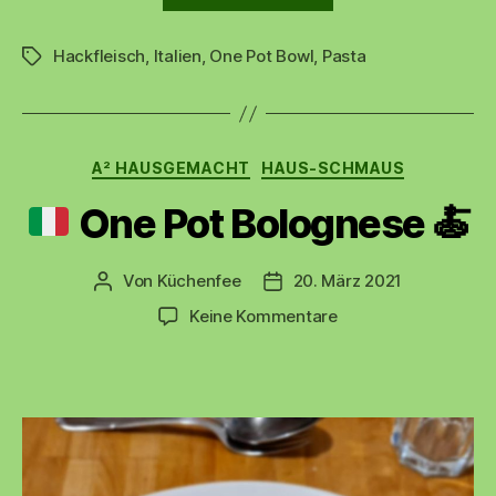
One
Hackfleisch
,
Italien
,
One Pot Bowl
,
Pasta
Pot
Schlagwörter
Lasagnesuppe“
Kategorien
A² HAUSGEMACHT
HAUS-SCHMAUS
One Pot Bolognese
🍝
Von
Küchenfee
20. März 2021
Beitragsautor
Beitragsdatum
zu
Keine Kommentare
One
Pot
Bolognese
🍝