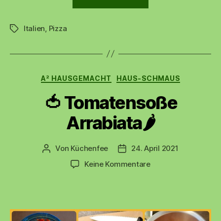
Steinofenpizza
Italien
,
Pizza
🍕
“
Schlagwörter
Kategorien
A² HAUSGEMACHT
HAUS-SCHMAUS
🍅 Tomatensoße
Arrabiata🌶️
Von
Küchenfee
24. April 2021
Beitragsautor
Beitragsdatum
zu
Keine Kommentare
🍅
Tomatensoße
Arrabiata
🌶️