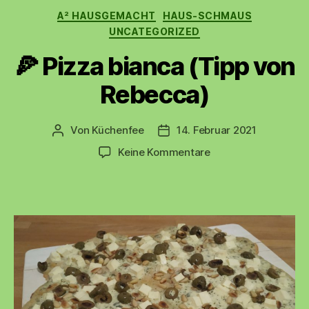
Kategorien
A² HAUSGEMACHT
HAUS-SCHMAUS
UNCATEGORIZED
🍕 Pizza bianca (Tipp von
Rebecca)
Von
Küchenfee
14. Februar 2021
Beitragsautor
Beitragsdatum
zu
Keine Kommentare
🍕
Pizza
bianca
(Tipp
von
Rebecca)