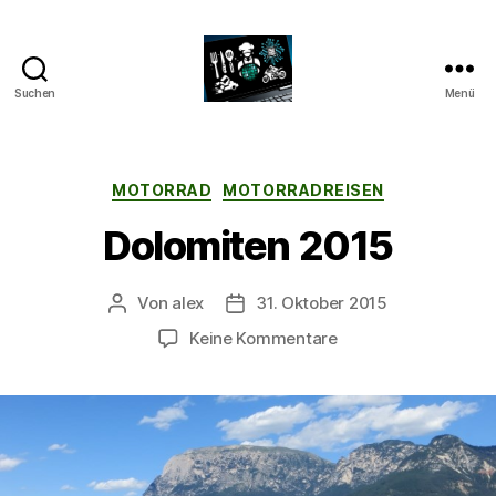
Suchen
Menü
CyberAlex.de
Kategorien
MOTORRAD
MOTORRADREISEN
Dolomiten 2015
Von
alex
31. Oktober 2015
Beitragsautor
Beitragsdatum
zu
Keine Kommentare
Dolomiten
2015