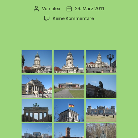
Von
alex
29. März 2011
Beitragsautor
Beitragsdatum
zu
Keine Kommentare
Berlin