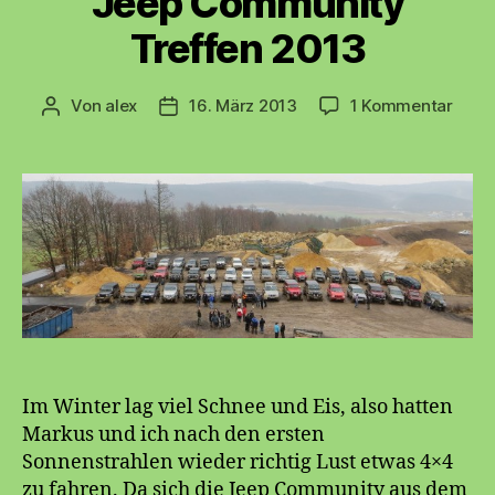
Jeep Community
Treffen 2013
zu
Von
alex
16. März 2013
1 Kommentar
Beitragsautor
Beitragsdatum
Jeep
Comm
Treff
2013
Im Winter lag viel Schnee und Eis, also hatten
Markus und ich nach den ersten
Sonnenstrahlen wieder richtig Lust etwas 4×4
zu fahren. Da sich die Jeep Community aus dem