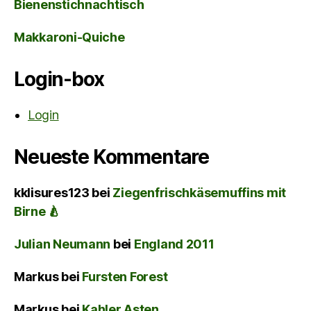
Bienenstichnachtisch
Makkaroni-Quiche
Login-box
Login
Neueste Kommentare
kklisures123
bei
Ziegenfrischkäsemuffins mit
Birne 🍐
Julian Neumann
bei
England 2011
Markus
bei
Fursten Forest
Markus
bei
Kahler Asten