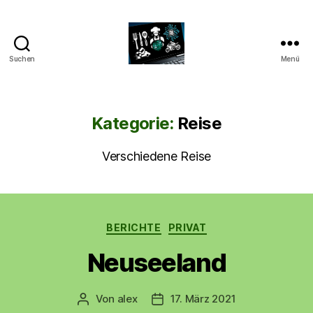
Suchen
Menü
CyberAlex.de
Kategorie:
Reise
Verschiedene Reise
Kategorien
BERICHTE
PRIVAT
Neuseeland
Von
alex
17. März 2021
Beitragsautor
Beitragsdatum