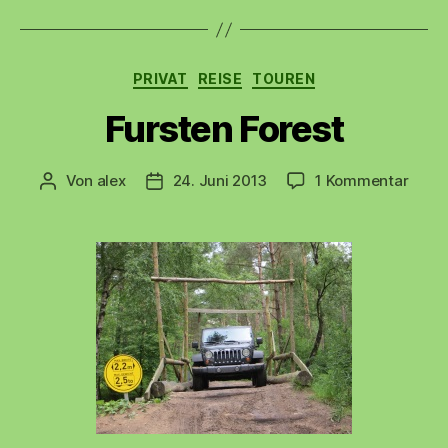
Kategorien
PRIVAT
REISE
TOUREN
Fursten Forest
zu
Von
alex
24. Juni 2013
1 Kommentar
Beitragsautor
Beitragsdatum
Furst
Fores