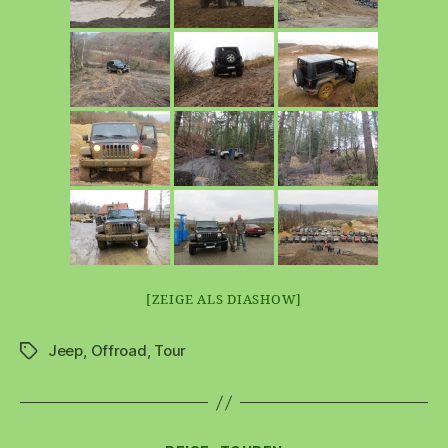
[ZEIGE ALS DIASHOW]
Jeep
,
Offroad
,
Tour
Schlagwörter
Kategorien