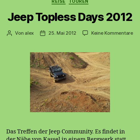
REISE
TOUREN
Jeep Topless Days 2012
zu
Von
alex
25. Mai 2012
Keine Kommentare
Beitragsautor
Beitragsdatum
Je
To
Da
20
Das Treffen der Jeep Community. Es findet in
der Nähe von Kassel in einem Bergwerk statt.