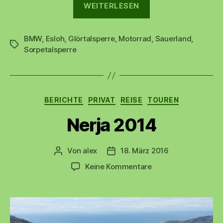
WEITERLESEN
bis
Sorpetalsperre“
BMW
,
Esloh
,
Glörtalsperre
,
Motorrad
,
Sauerland
,
Schlagwörter
Sorpetalsperre
Kategorien
BERICHTE
PRIVAT
REISE
TOUREN
Nerja 2014
Von
alex
18. März 2016
Beitragsautor
Beitragsdatum
zu
Keine Kommentare
Nerja
2014