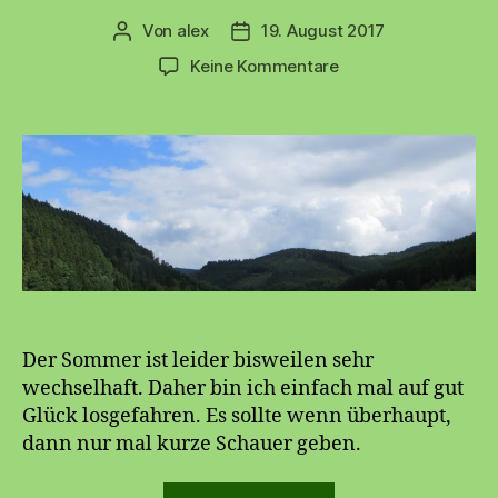
Von
alex
19. August 2017
Beitragsautor
Beitragsdatum
zu
Keine Kommentare
Glör
bis
Sorpetalsperre
Der Sommer ist leider bisweilen sehr
wechselhaft. Daher bin ich einfach mal auf gut
Glück losgefahren. Es sollte wenn überhaupt,
dann nur mal kurze Schauer geben.
„Glör