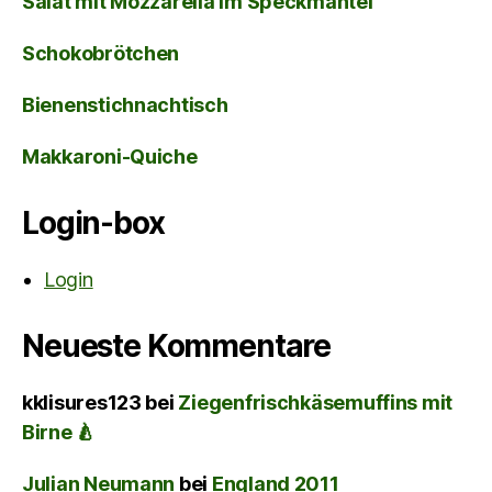
Salat mit Mozzarella im Speckmantel
Schokobrötchen
Bienenstichnachtisch
Makkaroni-Quiche
Login-box
Login
Neueste Kommentare
kklisures123
bei
Ziegenfrischkäsemuffins mit
Birne 🍐
Julian Neumann
bei
England 2011