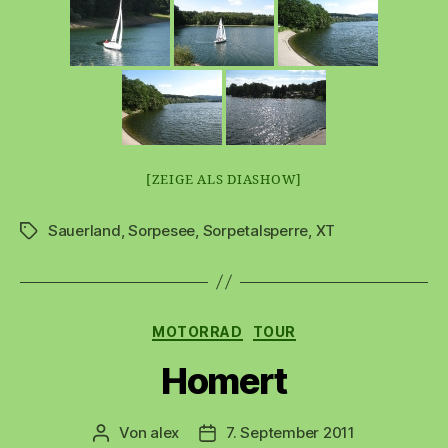
[ZEIGE ALS DIASHOW]
Sauerland
,
Sorpesee
,
Sorpetalsperre
,
XT
Schlagwörter
Kategorien
MOTORRAD
TOUR
Homert
Von
alex
7. September 2011
Beitragsautor
Beitragsdatum