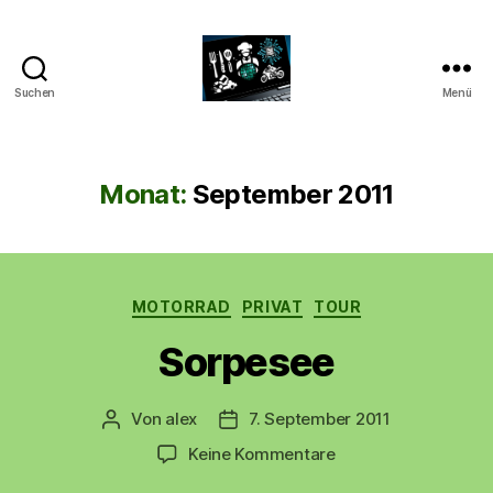
Suchen
Menü
CyberAlex.de
Monat:
September 2011
Kategorien
MOTORRAD
PRIVAT
TOUR
Sorpesee
Von
alex
7. September 2011
Beitragsautor
Beitragsdatum
zu
Keine Kommentare
Sorpesee