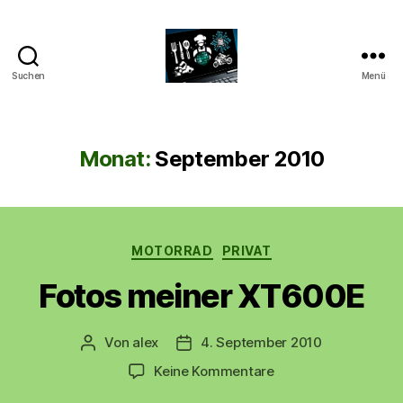
Suchen
Menü
CyberAlex.de
Monat:
September 2010
Kategorien
MOTORRAD
PRIVAT
Fotos meiner XT600E
Von
alex
4. September 2010
Beitragsautor
Beitragsdatum
zu
Keine Kommentare
Fotos