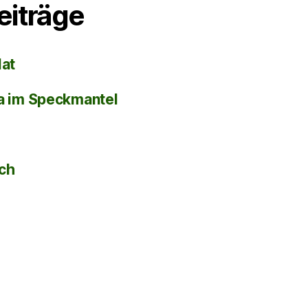
eiträge
lat
la im Speckmantel
sch