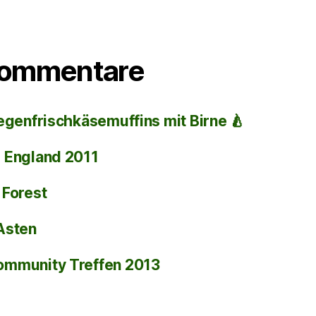
Kommentare
egenfrischkäsemuffins mit Birne 🍐
i
England 2011
 Forest
Asten
ommunity Treffen 2013