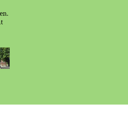
en.
t