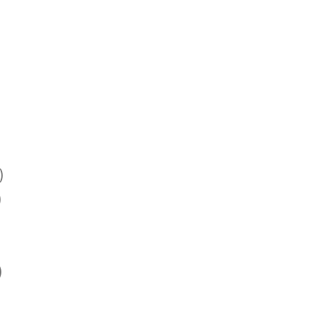
)
)
)