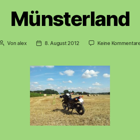
Münsterland
Von
alex
8. August 2012
Keine Kommentar
Beitragsautor
Beitragsdatum