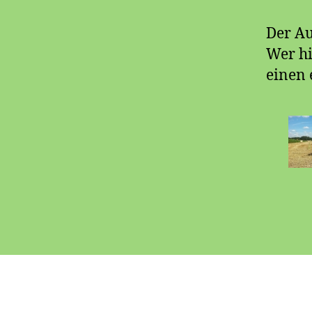
Der Au
Wer hi
einen 