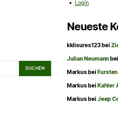
Login
Neueste 
kklisures123
bei
Zi
Julian Neumann
be
Markus
bei
Fursten
Markus
bei
Kahler 
Markus
bei
Jeep C