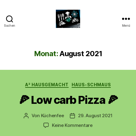
Suchen
Menü
CyberAlex.de
Monat:
August 2021
Kategorien
A² HAUSGEMACHT
HAUS-SCHMAUS
🍕 Low carb Pizza 🍕
Von
Küchenfee
29. August 2021
Beitragsautor
Beitragsdatum
zu
Keine Kommentare
🍕