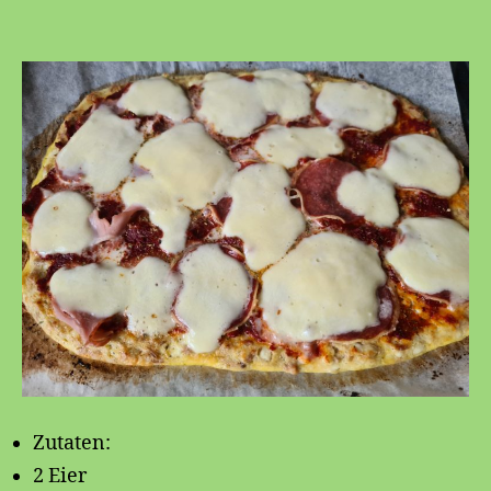
Low
carb
Pizza
🍕
Zutaten:
2 Eier