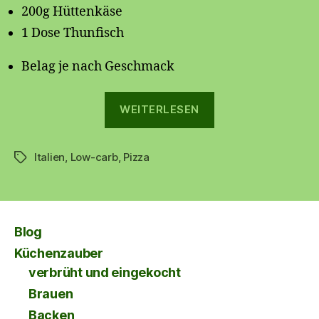
200g Hüttenkäse
1 Dose Thunfisch
Belag je nach Geschmack
„🍕
WEITERLESEN
Low
carb
Italien
,
Low-carb
,
Pizza
Pizza
Schlagwörter
🍕“
Blog
Küchenzauber
verbrüht und eingekocht
Brauen
Backen